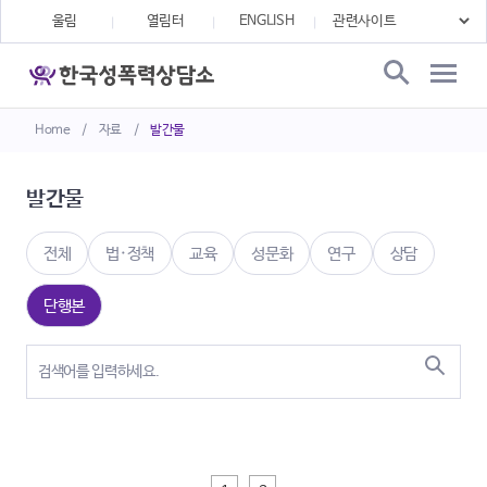
울림
열림터
ENGLISH
Home
/
자료
/
발간물
발간물
전체
법·정책
교육
성문화
연구
상담
단행본