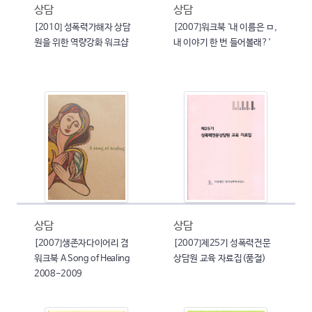
상담
상담
[2010] 성폭력가해자 상담
[2007]워크북 '내 이름은 ㅁ,
원을 위한 역량강화 워크샵
내 이야기 한 번 들어볼래?'
상담
상담
[2007]생존자다이어리 겸
[2007]제25기 성폭력전문
워크북 A Song of Healing
상담원 교육 자료집(품절)
2008-2009