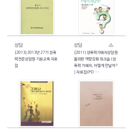
상담
상담
[2013] 2013년 27기 성폭
[2011] 성폭력가해자상담원
력전문상담원 기본교육 자료
을위한 역량강화 워크숍 <성
집
폭력 가해자, 어떻게 만날까?
> 자료집(PD ···