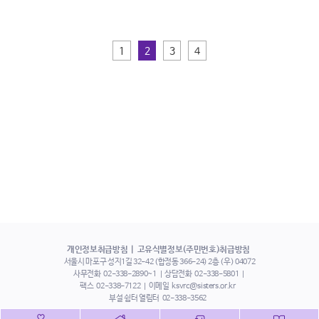
1
2
3
4
개인정보취급방침
고유식별정보(주민번호)취급방침
서울시 마포구 성지1길 32-42 (합정동 366-24) 2층 (우) 04072
사무전화
02-338-2890~1
상담전화
02-338-5801
팩스
02-338-7122
이메일
ksvrc@sisters.or.kr
부설 쉼터 열림터
02-338-3562