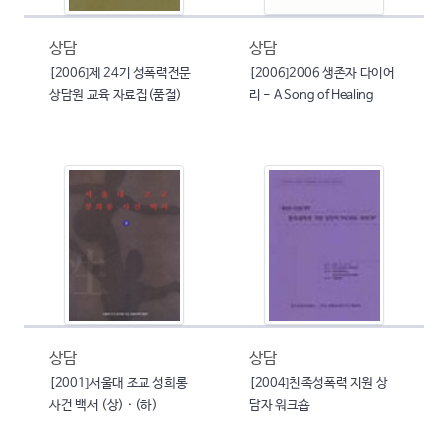
상담
상담
[2006]제 24기 성폭력전문
[2006]2006 생존자 다이어
상담원 교육 자료집(품절)
리 - A Song of Healing
상담
상담
[2001]서울대 조교 성희롱
[2004]친족성폭력 지원 상
사건 백서 (상) · (하)
담자 워크숍