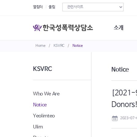
열림터
울림
소개
Home
/
KSVRC
/
Notice
한국성폭력상
연혁
조직구성
KSVRC
Notice
오시는길
재정현황
정관·규정·약
[2021-9
비전선언문
Who We Are
Donors
Notice
Yeolimteo
2023-07-
Ulim