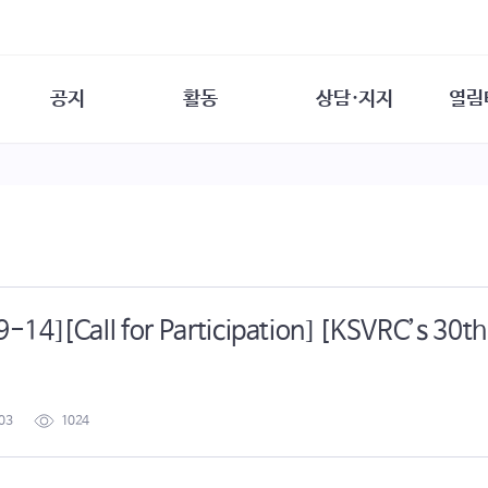
공지
활동
상담·지지
열림
담소
사무 공지
성문화운동
성폭력이란
열림터
행사 참여 안내
법·제도 변화
열림터
성폭력의 개념
자원활동 안내
성폭력 사안대응
성폭력의 대응
공
교육 문의
연구·교육
성문화와 성폭력
일
회원·상담소 소식
통념 점검하기
자
속
생존자 역량강화
함께 고민하기
연
-14][Call for Participation] [KSVRC’s 30th
여성·인권·국제연대
상담 통계
상담지원 안내
!
03
1024