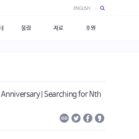
ENGLISH
터
울림
자료
후원
 소개
울림 소개
발간물
후원 안내
 소식
울림 소식
소식지
특별한 후원
뉴스레터
지/소식지
소식지 (new)
상회복
립지원
대/연구
 Anniversary] Searching for Nth