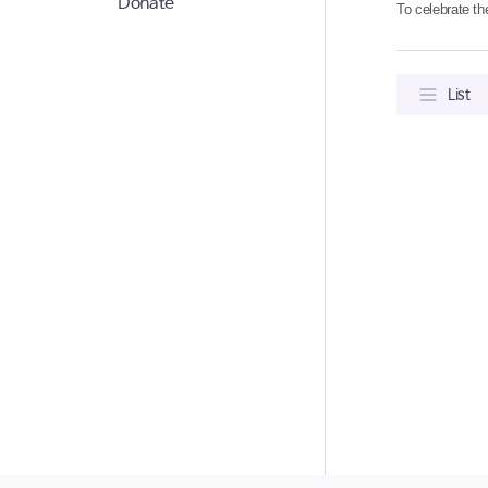
Donate
To celebrate th
List