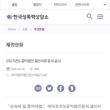
울림
열림터
ENGLISH
Home
/
소개
/
재정현황
재정현황
2023년도 공익법인 결산서류 등의 공시
2024-04-30
2062
2023년공익법인결산서류공시.pdf
「
상속세 및 증여세법
」
제
50
조의
3(
공익법인등의 결산서