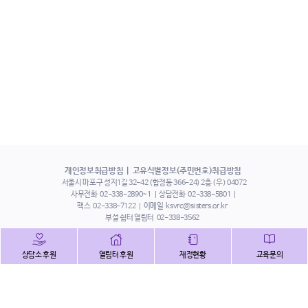
개인정보취급방침
고유식별정보(주민번호)취급방침
서울시 마포구 성지1길 32-42 (합정동 366-24) 2층 (우) 04072
사무전화
02-338-2890~1
상담전화
02-338-5801
팩스
02-338-7122
이메일
ksvrc@sisters.or.kr
부설 쉼터 열림터
02-338-3562
인스타그램
페이스북
트위터
상담소 후원
열림터 후원
재정현황
교육문의
유튜브
해피빈
본 홈페이지에 게시된 이메일 주소 자동 수집을 거부하며,