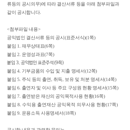
류등의 공시의무
)
에 따라 결산서류 등을 아래 첨부파일과
같이 공시합니다
.
<
첨부파일 내용
>
공익법인 결산서류 등의 공시
(
표준서식
)(1
쪽
)
붙임
1.
재무상태표
(6
쪽
)
붙임
2.
운영성과표
(7
쪽
)
붙임 3. 공익법인 표준주석(9쪽)
붙임 4
.
기부금품의 수입 및 지출 명세서
(12
쪽
)
붙임 5
.
주식 등의 출연
,
취득
,
보유 및 처분 명세서
(14
쪽
)
붙임 6
.
출연자 및 이사 등 주요 구성원 현황 명세서
(15
쪽
)
붙임 7
.
출연받은 재산의 공익목적사용 현황
(16
쪽
)
붙임 8. 수익용 출연재산 공익목적 의무사용 현황(17쪽)
붙임 9
.
운용소득 사용명세서
(18
쪽
)
공시한 내용과 관련한 문의는