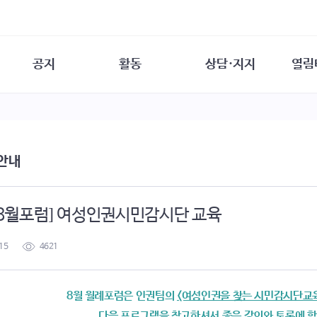
공지
활동
상담·지지
열림
담소
사무 공지
성문화운동
성폭력이란
열림터
행사 참여 안내
법·제도 변화
열림터
성폭력의 개념
자원활동 안내
성폭력 사안대응
성폭력의 대응
공
 안내
교육 문의
연구·교육
성문화와 성폭력
일
회원·상담소 소식
통념 점검하기
자
속
생존자 역량강화
함께 고민하기
연
. 8월포럼] 여성인권시민감시단 교육
여성·인권·국제연대
상담 통계
상담지원 안내
15
4621
8월 월례포럼은 인권팀의
<여성인권을 찾는 시민감시단교
다음 프로그램을 참고하셔서 좋은 강의와 토론에 