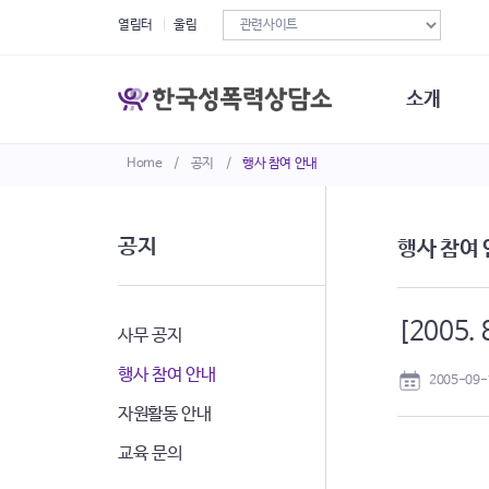
열림터
울림
소개
Home
/
공지
/
행사 참여 안내
한국성폭력상
연혁
조직구성
공지
행사 참여
오시는길
재정현황
정관·규정·약
[2005
비전선언문
사무 공지
행사 참여 안내
2005-09-
자원활동 안내
교육 문의