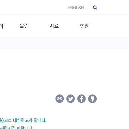
ENGLISH
터
울림
자료
후원
 소개
울림 소개
발간물
후원 안내
 소식
울림 소식
소식지
특별한 후원
뉴스레터
지/소식지
소식지 (new)
상회복
립지원
대/연구
육>
으로 대신하고자 합니다.
함께하시길 바랍니다.