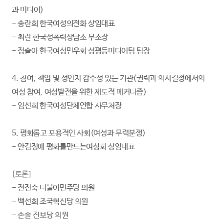
과 미디어)
- 송란희 한국여성의전화 상임대표
- 최란 한국성폭력상담소 부소장
- 정슬아 한국여성민우회 성평등미디어팀 팀장
4. 참여, 책임 및 성인지 감수성 있는 기관(권력과 의사결정에서의
여성 참여, 여성발전을 위한 제도적 메커니즘)
- 임선희 한국여성단체연합 사무처장
5. 평화롭고 포용적인 사회(여성과 무력분쟁)
- 안김정애 평화를만드는여성회 상임대표
[토론]
- 전진숙 더불어민주당 의원
- 백선희 조국혁신당 의원
- 손솔 진보당 의원