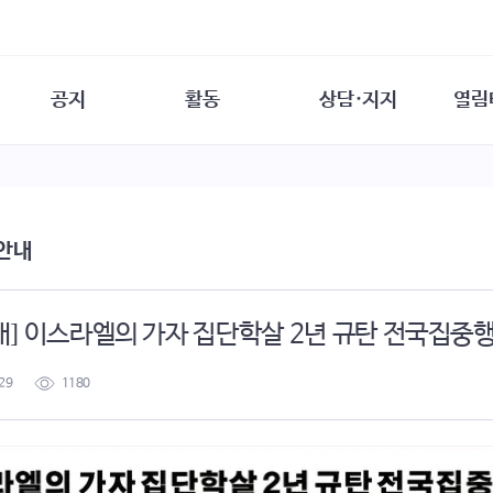
공지
활동
상담·지지
열림
담소
사무 공지
성문화운동
성폭력이란
열림터
행사 참여 안내
법·제도 변화
열림터
성폭력의 개념
자원활동 안내
성폭력 사안대응
성폭력의 대응
공
 안내
교육 문의
연구·교육
성문화와 성폭력
일
회원·상담소 소식
통념 점검하기
자
속
생존자 역량강화
함께 고민하기
연
] 이스라엘의 가자 집단학살 2년 규탄 전국집중
여성·인권·국제연대
상담 통계
상담지원 안내
29
1180