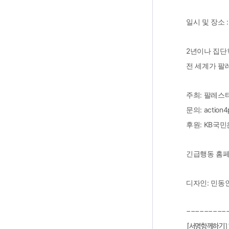
일시 및 장소 :
2년이나 집단
전 세계가 팔
주최: 팔레스
문의: action4p
후원: KB국민은
긴급행동 홈페이지: 
디자인: 민동
---------
[서명함께하기]