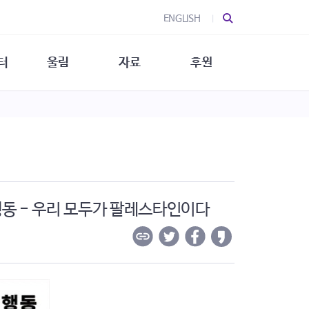
ENGLISH
터
울림
자료
후원
 소개
울림 소개
발간물
후원 안내
 소식
울림 소식
소식지
특별한 후원
뉴스레터
지/소식지
소식지 (new)
상회복
립지원
대/연구
행동 - 우리 모두가 팔레스타인이다