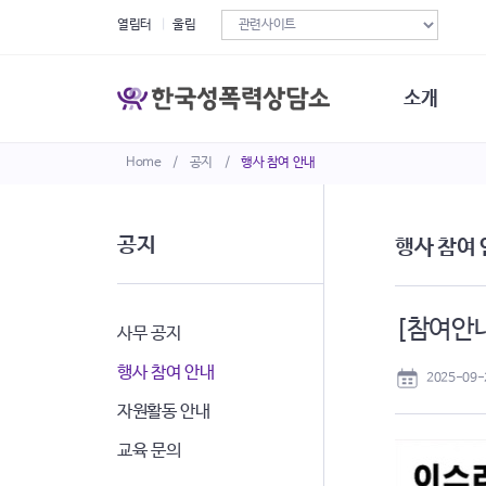
열림터
울림
소개
Home
/
공지
/
행사 참여 안내
한국성폭력상
연혁
조직구성
공지
행사 참여
오시는길
재정현황
정관·규정·약
[참여안내
비전선언문
사무 공지
행사 참여 안내
2025-09-
자원활동 안내
교육 문의