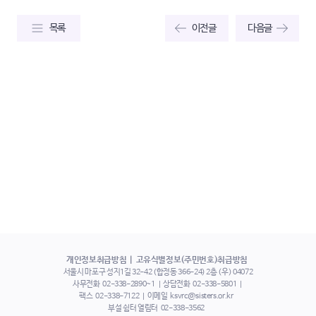
목록
이전글
다음글
개인정보취급방침
고유식별정보(주민번호)취급방침
서울시 마포구 성지1길 32-42 (합정동 366-24) 2층 (우) 04072
사무전화
02-338-2890~1
상담전화
02-338-5801
팩스
02-338-7122
이메일
ksvrc@sisters.or.kr
부설 쉼터 열림터
02-338-3562