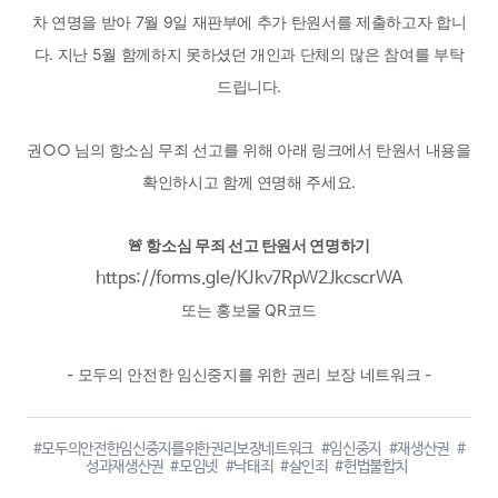
차 연명을 받아 7월 9일 재판부에 추가 탄원서를 제출하고자 합니
다. 지난 5월 함께하지 못하셨던 개인과 단체의 많은 참여를 부탁
드립니다.
권○○ 님의 항소심 무죄 선고를 위해 아래 링크에서 탄원서 내용을
확인하시고 함께 연명해 주세요.
🚨 항소심 무죄 선고 탄원서 연명하기
https://forms.gle/KJkv7RpW2JkcscrWA
또는 홍보물 QR코드
-
모두의 안전한 임신중지를 위한 권리 보장 네트워크 -
#모두의안전한임신중지를위한권리보장네트워크
#임신중지
#재생산권
#
성과재생산권
#모임넷
#낙태죄
#살인죄
#헌법불합치