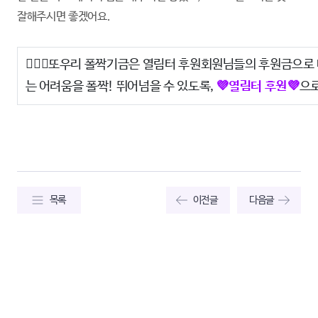
잘해주시면 좋겠어요.
🏃🏻‍♀️또우리 폴짝기금은 열림터 후원회원님들의 후원금으
는 어려움을 폴
짝! 뛰어넘을 수 있도록,
💜열림터 후원💜
으로
목록
이전글
다음글