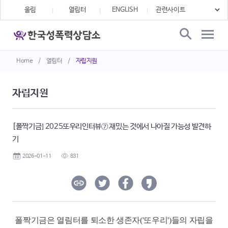
울림
열림터
ENGLISH
Home
/
열림터
/
자립지원
자립지원
[폴짝기금] 2025또우리인터뷰⑦ 재밌는 것에서 나아질 가능성 발견하
기
2026-01-11
831
폴짝기금은 열림터를 퇴소한 생존자('또우리')들의 자립을