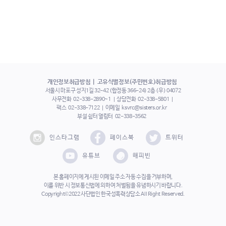
개인정보취급방침
고유식별정보(주민번호)취급방침
서울시 마포구 성지1길 32-42 (합정동 366-24) 2층 (우) 04072
사무전화
02-338-2890~1
상담전화
02-338-5801
팩스
02-338-7122
이메일
ksvrc@sisters.or.kr
부설 쉼터 열림터
02-338-3562
인스타그램
페이스북
트위터
유튜브
해피빈
본 홈페이지에 게시된 이메일 주소 자동 수집을 거부하며,
이를 위반 시 정보통신법에 의하여 처벌됨을 유념하시기 바랍니다.
Copyright©2022 사단법인 한국성폭력상담소 All Right Reserved.