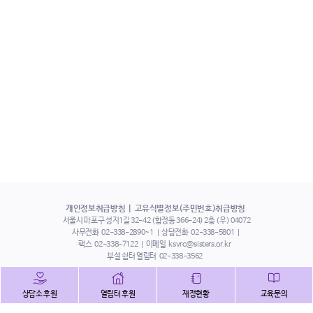
개인정보취급방침
고유식별정보(주민번호)취급방침
서울시 마포구 성지1길 32-42 (합정동 366-24) 2층 (우) 04072
사무전화
02-338-2890~1
상담전화
02-338-5801
팩스
02-338-7122
이메일
ksvrc@sisters.or.kr
부설 쉼터 열림터
02-338-3562
인스타그램
페이스북
트위터
상담소 후원
열림터 후원
재정현황
교육문의
유튜브
해피빈