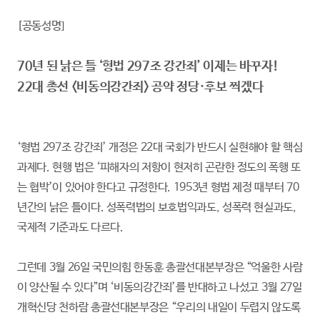
[공동성명]
70년 된 낡은 틀 ‘형법 297조 강간죄’ 이제는 바꾸자!
22대 총선 <비동의강간죄> 공약 정당·후보 찍겠다
‘형법 297조 강간죄’ 개정은 22대 국회가 반드시 실현해야 할 핵심
과제다. 현행 법은 ‘피해자의 저항이 현저히 곤란한 정도의 폭행 또
는 협박’이 있어야 한다고 규정한다. 1953년 형법 제정 때부터 70
년간의 낡은 틀이다. 성폭력법의 보호법익과도, 성폭력 현실과도,
국제적 기준과도 다르다.
그런데 3월 26일 국민의힘 한동훈 총괄선대본부장은 “억울한 사람
이 양산될 수 있다”며 ‘비동의강간죄’를 반대하고 나섰고 3월 27일
개혁신당 천하람 총괄선대본부장은 “우리의 내일이 두렵지 않도록