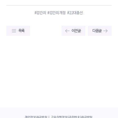
#강간죄
#강간죄 개정
#22대총선
목록
이전글
다음글
개인정보취급방침
고유식별정보(주민번호)취급방침