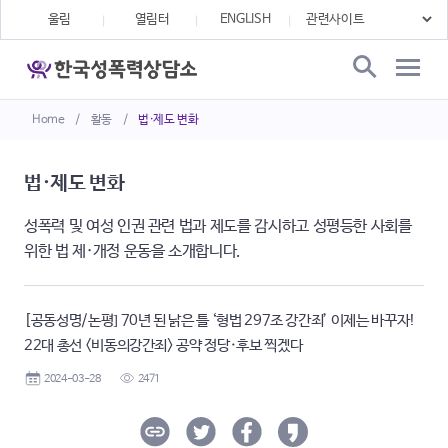
울림
열림터
ENGLISH
Home
/
활동
/
법·제도 변화
법·제도 변화
성폭력 및 여성 인권 관련 법과 제도를 감시하고 성평등한 사회를
위한 법 제·개정 운동을 소개합니다.
[공동성명/논평] 70년 된 낡은 틀 ‘형법 297조 강간죄’ 이제는 바꾸자!
22대 총선 <비동의강간죄> 공약 정당·후보 찍겠다
2024-03-28
2471