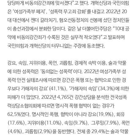
당당하게 비동의강간죄에 맞서겠다”고 했다. 개혁신당과 국민의힘
은 ‘여성가족부 폐지’, ‘성폭력 무고죄 강화’를 내걸고 2022년 20
대 대선에서 젠더 갈라치기, 혐오선동정치의 선봉에 섰던 정치인들
이 총선과정에서 분화한 당이다. 같은 날 더불어민주당은 “10대 공
약에 비동의강간죄가 수록된 것은 실무적 착오였다”고 발표하며
국민의힘과 개혁신당의 터무니없는 주장에 동조했다.
강요, 속임, 지위이용, 폭언, 괴롭힘, 경제적 속박 이용, 술과 약물
에 의한 성폭력은 ‘동의없는 성폭력’이다. 2022년 여성가족부 성
폭력 안전 실태조사에 따르면 강간은 폭행 또는 협박으로 인한 경
우보다 가해자의 강요’(41.1%), ‘가해자의 속임’(34.3%)에 의한
피해가 더 많았다. 2022년 4,765건 강간상담을 분석한 전국성폭
력상담소협의회에 따르면 명시적 폭행 협박이 없는 경우가
62.5%였다. 명시적인 폭행, 협박이 아니라 강요(19.9%), 회유
(17.6%), 지위이용(11.0%), 속임(9.7%), 그루밍(7.9%), 폭언
(4.6%), 괴롭힘(2.9%)을 동반했다. 전체 중 29.4%는 술과 약물