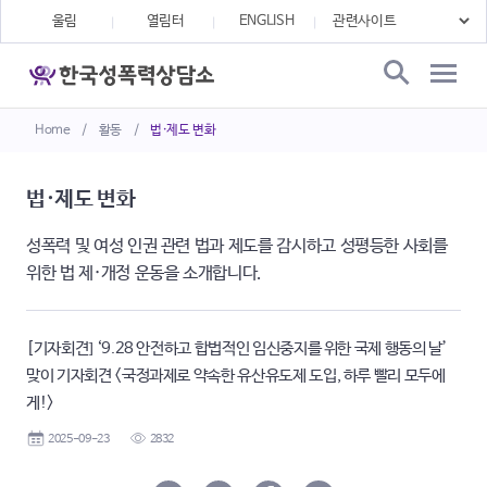
울림
열림터
ENGLISH
Home
/
활동
/
법·제도 변화
법·제도 변화
성폭력 및 여성 인권 관련 법과 제도를 감시하고 성평등한 사회를
위한 법 제·개정 운동을 소개합니다.
[기자회견] ‘9.28 안전하고 합법적인 임신중지를 위한 국제 행동의 날’
맞이 기자회견 <국정과제로 약속한 유산유도제 도입, 하루 빨리 모두에
게!>
2025-09-23
2832