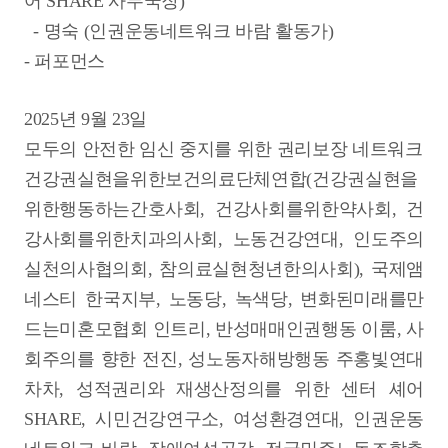
어 SHARE 사무국장)
-
명숙 (인권운동네트워크 바람 활동가)
-
퍼포먼스
2025년 9월 23일
모두의 안전한 임신 중지를 위한 권리보장 네트워크
건강권실현을위한보건의료단체연합(건강권실현을
위한행동하는간호사회, 건강사회를위한약사회, 건
강사회를위한치과의사회, 노동건강연대, 인도주의
실천의사협의회, 참의료실현청년한의사회), 국제앰
네스티 한국지부, 노동당, 녹색당, 변화된미래를만
드는미혼모협회 인트리, 반성매매인권행동 이룸, 사
회주의를 향한 전진, 성노동자해방행동 주홍빛연대
차차, 성적권리와 재생산정의를 위한 센터 셰어
SHARE, 시민건강연구소, 여성환경연대, 인권운동