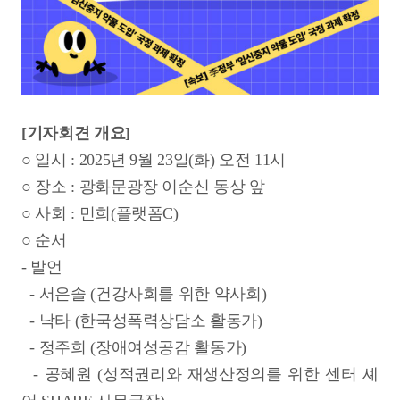
[기자회견 개요]
○ 일시 : 2025년 9월 23일(화) 오전 11시
○ 장소 : 광화문광장 이순신 동상 앞
○ 사회 :
민희(플랫폼C)
○ 순서
- 발언
-
서은솔 (건강사회를 위한 약사회)
-
낙타 (한국성폭력상담소 활동가)
-
정주희 (장애여성공감 활동가)
-
공혜원 (성적권리와 재생산정의를 위한 센터 셰