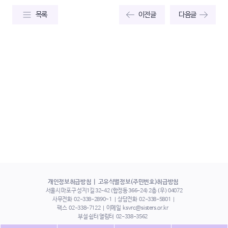
목록
이전글
다음글
개인정보취급방침
고유식별정보(주민번호)취급방침
서울시 마포구 성지1길 32-42 (합정동 366-24) 2층 (우) 04072
사무전화
02-338-2890~1
상담전화
02-338-5801
팩스
02-338-7122
이메일
ksvrc@sisters.or.kr
부설 쉼터 열림터
02-338-3562