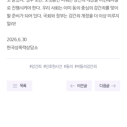
고 밝혔다. 정부 또한, 오랫동안 미뤄온 강간죄 개정을 이번에야말
로 진행시켜야 한다. 우리 사회는 이미 동의 중심의 강간죄를 맞이
할 준비가 되어 있다. 국회와 정부는 강간죄 개정을 더 이상 미루지
말라!
2026.6.30
한국성폭력상담소
#강간죄
#단호한시선
#동의
#비동의강간죄
목록
이전글
다음글