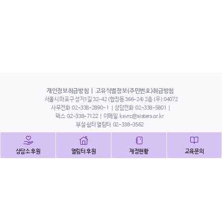
개인정보취급방침
고유식별정보(주민번호)취급방침
서울시 마포구 성지1길 32-42 (합정동 366-24) 2층 (우) 04072
사무전화
02-338-2890~1
상담전화
02-338-5801
팩스
02-338-7122
이메일
ksvrc@sisters.or.kr
부설 쉼터 열림터
02-338-3562
인스타그램
페이스북
트위터
상담소 후원
열림터 후원
재정현황
교육문의
유튜브
해피빈
본 홈페이지에 게시된 이메일 주소 자동 수집을 거부하며,
이를 위반 시 정보통신법에 의하여 처벌됨을 유념하시기 바랍니다.
Copyright©2022 사단법인 한국성폭력상담소 All Right Reserved.