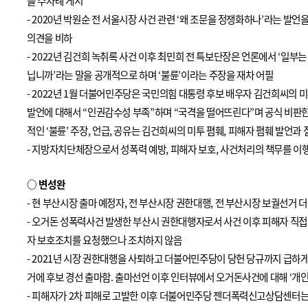
을 수차례 게시
- 2020
년 박원순 전 서울시장 사건 관련
‘
왜 조문을 정쟁화하나
’
라는 발언을
의견을 비하
- 2022
년 김건희 녹취록 사건 이후 최민희 전 특보단장은 언론에서
‘
일부는
닙니까
’
라는 말을 공개적으로 하며
‘
불륜
’
이라는 주장을 재차 어필
- 2022
년
1
월 더불어민주당은 국민의힘 대통령 후보 배우자 김건희씨의 미
발언에 대해서
“
인권감수성 부족
”
하며
“
국격을 떨어뜨린다
”
며 공식 비판한
적인
‘
불륜
’
주장
,
언급
,
공유는 김건희씨의 미투 폄훼
,
피해자 폄훼 발언과 
-
지방자치단체장으로서 성폭력 예방
,
피해자 보호
,
사건처리의 책무를 이행
○
변성완
-
현 부산시장 출마 예정자
,
전 부산시장 권한대행
,
전 부산시장 보궐선거 
-
오거돈 성폭력사건 발생한 부산시 권한대행자로서 사건 이후 피해자 직접 
자 보호조치를 요청했으나 조치하지 않음
- 2021
년 시장 권한대행을 사퇴하고 더불어민주당이 당헌 당규까지 급하게
거에 후보 경선 출마함
.
출마선언 이후 인터뷰에서 오거돈사건에 대해
‘
개
-
피해자가
2
차 피해로 고발한 이후 더불어민주당 젠더폭력신고상담센터