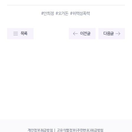
#안희정
#오거돈
#위력성폭력
목록
이전글
다음글
개인정보취급방침
고유식별정보(주민번호)취급방침