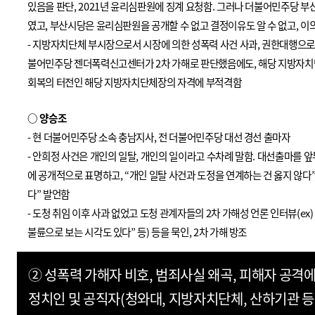
있음을 판단
, 2021
년 윤리심판원에 징계 요청함
.
그러나 더불어민주당 부산
였고
,
부산시당은 윤리심판원을 공개할 수 없고 결정이유도 알 수 없고
,
이
-
지방자치단체 부시장으로서 시장에 의한 성폭력 사건 사과
,
권한대행으로서
불어민주당 젠더폭력신고센터가
2
차 가해로 판단했음에도, 해당 지방자
회복의 터전인 해당 지방자치단체장의 자격에 부적격함
○
양승조
-
현 더불어민주당 소속 충남지사
,
전 더불어민주당 대선 경선 출마자
-
안희정 사건은 개인의 일탈
,
개인의 일이라고 수차례 말함
.
대선출마를 앞
에 공개적으로 표명하고
, “
개인 일탈 사건과 도정을 연계하는 건 옳지 않다
”
다
”
발언함
-
도청 취임 이후 사과 없었고 도청 관계자들의
2
차 가해성 언론 인터뷰
(ex)
불륜으로 보는 시각도 있다
”
등
)
등을 묵인
, 2
차 가해 방조
② 성폭력 가해자 비호, 범죄사실 왜곡, 피해자 공격
정치인 및 공직자(청와대, 지방자치단체, 산하기관 등)