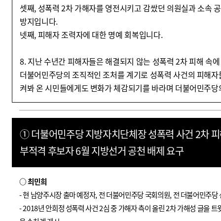
셋째, 성폭력 2차 가해자를 영전시키고 감쌌던 의원실과 소속 
방지입니다.
넷째, 피해자 조력자에 대한 명예 회복입니다.
8. 지난 수년간 피해자들은 해결되지 않는 성폭력 2차 피해 속
더불어민주당의 조직적인 조처를 계기로 성폭력 사건의 피해자들
켜봐 온 시민들에게도 변화가 체감되기를 바라며 더불어민주당
① 더불어민주당 지방자치단체장 성폭력 사건 2차 피
부적격 후보자 6월 지방선거 공천 배제 요구
○
최민희
-
현 남양주시장 출마 예정자
,
전 더불어민주당 국회의원
,
전 더불어민주당
- 2018
년 안희정 성폭력 사건
2
심 중 가해자 측이 올린
2
차 가해성 글을 트