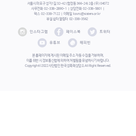
서울시 마포구 성지1길 32-42 (합정동 366-24) 2층 (우) 04072
사무전화
02-338-2890~1
상담전화
02-338-5801
팩스
02-338-7122
이메일
ksvrc@sisters.or.kr
부설 쉼터 열림터
02-338-3562
인스타그램
페이스북
트위터
유튜브
해피빈
본 홈페이지에 게시된 이메일 주소 자동 수집을 거부하며,
이를 위반 시 정보통신법에 의하여 처벌됨을 유념하시기 바랍니다.
Copyright©2022 사단법인 한국성폭력상담소 All Right Reserved.