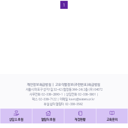
1
개인정보취급방침
고유식별정보(주민번호)취급방침
서울시 마포구 성지1길 32-42 (합정동 366-24) 2층 (우) 04072
사무전화
02-338-2890~1
상담전화
02-338-5801
팩스
02-338-7122
이메일
ksvrc@sisters.or.kr
부설 쉼터 열림터
02-338-3562
인스타그램
페이스북
트위터
상담소 후원
열림터 후원
재정현황
교육문의
유튜브
해피빈