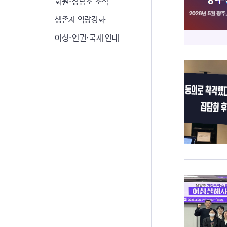
회원·상담소 소식
생존자 역량강화
여성·인권·국제 연대