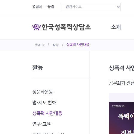
열림터
울림
소개
Home
/
활동
/
성폭력 사안대응
한국성폭력상
연혁
조직구성
활동
성폭력 사
오시는길
재정현황
공론화가 진행
정관·규정·약
비전선언문
성문화운동
법·제도 변화
성폭력 사안대응
연구·교육