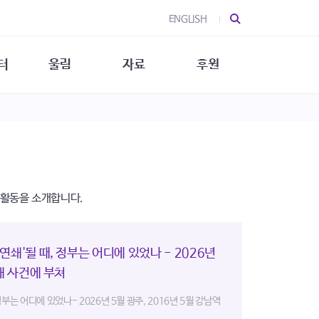
ENGLISH
터
울림
자료
후원
 소개
울림 소개
발간물
후원 안내
 소식
울림 소식
소식지
특별한 후원
뉴스레터
지/소식지
소식지 (new)
상회복
립지원
 활동을 소개합니다.
대/연구
쇄'될 때, 정부는 어디에 있었나 - 2026년
해 사건에 부쳐
부는 어디에 있었나- 2026년 5월 광주, 2016년 5월 강남역