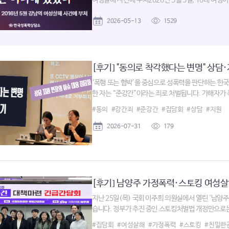
여성살해 사건에 부쳐2026년 5월 5일, 10대 여성이.
2026-05-13
1529
[후기] "동의로 착각했다는 변명" 상담·
‘폭행 또는 협박’을 중심으로 성폭력을 판단하는 한
한 자는 “준강간”이라는 죄로 처벌됩니다. 가해자가 
#동의
#강간죄
#준강간
#집담회
#상담
#지원
2026-07-31
179
[후기] 남양주 가정폭력·스토킹 여성살
지난 25일(목) 국회 이주희 의원실에서 열린 '남
습니다. 정부가 추진 중인 스토킹처벌법 개정만으로는 친
#집담회
#여성살해
#가정폭력
#스토킹
#친밀한