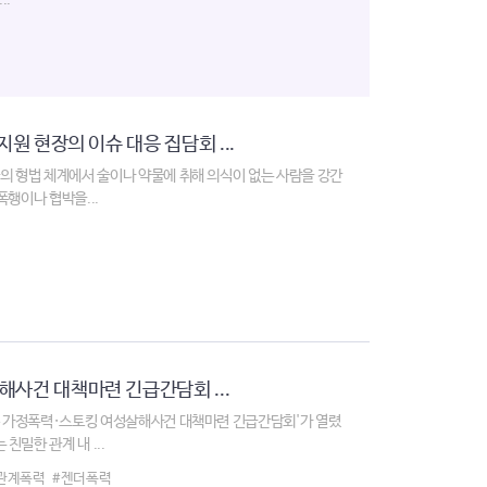
..
지원 현장의 이슈 대응 집담회 ...
국의 형법 체계에서 술이나 약물에 취해 의식이 없는 사람을 강간
폭행이나 협박을...
해사건 대책마련 긴급간담회 ...
양주 가정폭력·스토킹 여성살해사건 대책마련 긴급간담회'가 열렸
밀한 관계 내 ...
관계폭력
#젠더폭력