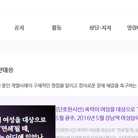
공지
활동
상담·지지
열림
담소
사무 공지
성문화운동
성폭력이란
열림터
행사 참여 안내
법·제도 변화
열림터
성폭력의 개념
자원활동 안내
성폭력 사안대응
성폭력의 대응
공
안대응
교육 문의
연구·교육
성문화와 성폭력
일
회원·상담소 소식
통념 점검하기
자
 중인 개별사례의 구체적인 쟁점을 알리고 정의로운 문제 해결을 촉구하는
속
생존자 역량강화
함께 고민하기
연
여성·인권·국제연대
상담 통계
상담지원 안내
[단호한시선] 폭력이 여성을 대상으로 '연
5월 광주, 2016년 5월 강남역 여성살
[단호한시선] 폭력이 여성을 대상으로 '연쇄'될 때, 정