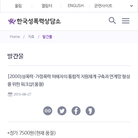
울림
열림터
ENGLISH
Home
/
자료
/
발간물
발간물
[2000]성폭력·가정폭력 피해자의 통합적 지원체계 구축과 연계망 형성
을 위한 워크샵(품절)
2015-08-27
*정가 7500원(현재 품절)