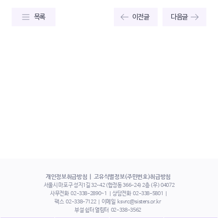
목록
이전글
다음글
개인정보취급방침
고유식별정보(주민번호)취급방침
서울시 마포구 성지1길 32-42 (합정동 366-24) 2층 (우) 04072
사무전화
02-338-2890~1
상담전화
02-338-5801
팩스
02-338-7122
이메일
ksvrc@sisters.or.kr
부설 쉼터 열림터
02-338-3562