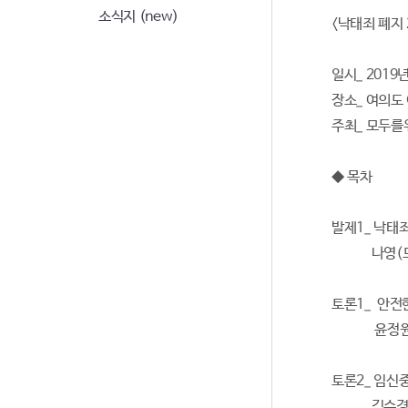
소식지 (new)
<낙태죄 폐지
일시_ 2019년
장소_ 여의도
주최_ 모두
◆ 목차
발제1_ 낙태
나영(모두
토론1_ 안전
윤정원(인
토론2_ 임신
김수경(전