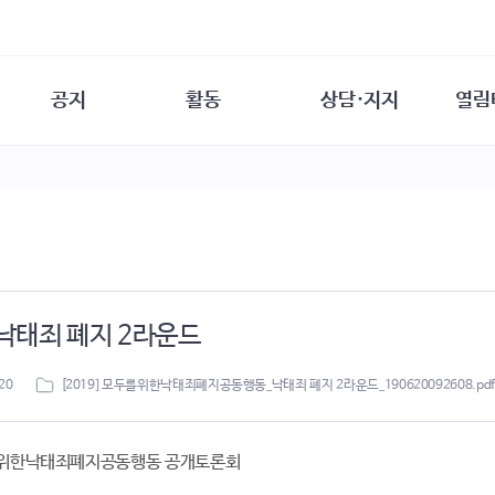
공지
활동
상담·지지
열림
담소
사무 공지
성문화운동
성폭력이란
열림터
행사 참여 안내
법·제도 변화
열림터
성폭력의 개념
자원활동 안내
성폭력 사안대응
성폭력의 대응
공
교육 문의
연구·교육
성문화와 성폭력
일
회원·상담소 소식
통념 점검하기
자
속
생존자 역량강화
함께 고민하기
연
] 낙태죄 폐지 2라운드
여성·인권·국제연대
상담 통계
상담지원 안내
20
[2019] 모두를위한낙태죄폐지공동행동_낙태죄 폐지 2라운드_190620092608.pdf
두를위한낙태죄폐지공동행동 공개토론회