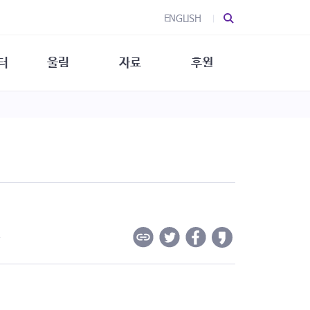
ENGLISH
터
울림
자료
후원
 소개
울림 소개
발간물
후원 안내
 소식
울림 소식
소식지
특별한 후원
뉴스레터
지/소식지
소식지 (new)
상회복
립지원
대/연구