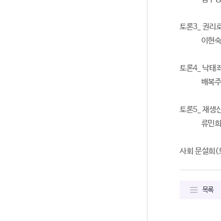
토론3_ 권리
이현숙((사
토론4_ 낙태
배복주(장
토론5_ 재생
류민희(공
사회 문설희
목록