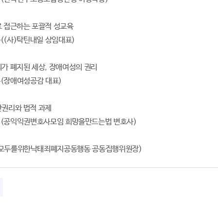
로 접근하는 포괄적 성교육
)탁틴내일 상임대표)
죄가 폐지된 세상, 장애여성의 권리
애여성공감 대표)
산권리와 법적 과제
익익권변호사모임 희망을만드는법 변호사)
(모두를위한낙태죄폐지공동행동 공동집행위원장)