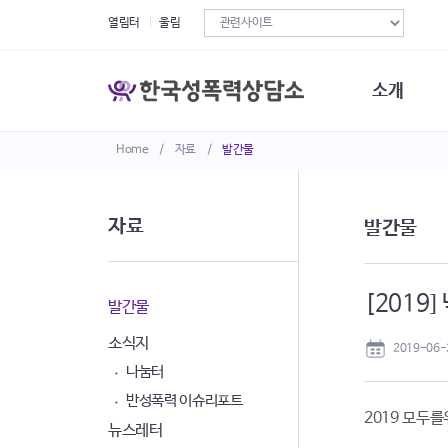
열림터
울림
소개
Home
/
자료
/
발간물
한국성폭력상
연혁
조직구성
자료
발간물
오시는길
재정현황
정관·규정·약
[2019
비전선언문
발간물
소식지
2019-06-
나눔터
반성폭력 이슈리포트
2019 모
뉴스레터