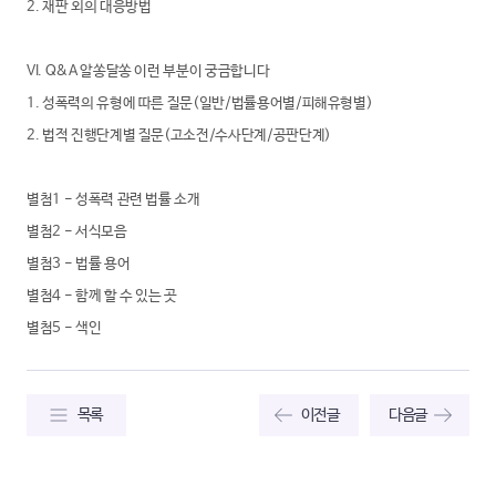
2. 재판 외의 대응방법
VI. Q&A 알쏭달쏭 이런 부분이 궁금합니다
1. 성폭력의 유형에 따른 질문(일반/법률용어별/피해유형별)
2. 법적 진행단계별 질문(고소전/수사단계/공판단계)
별첨1 - 성폭력 관련 법률 소개
별첨2 - 서식모음
별첨3 - 법률 용어
별첨4 - 함께 할 수 있는 곳
별첨5 - 색인
목록
이전글
다음글