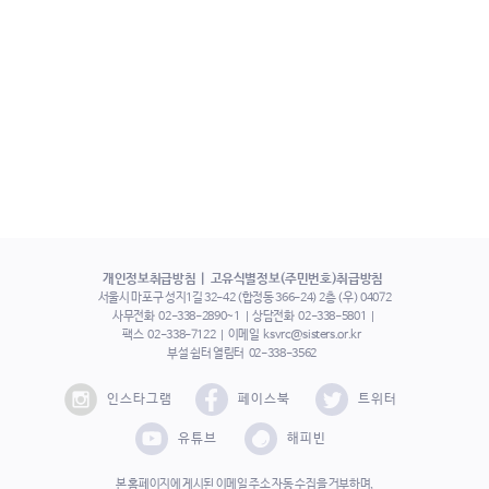
개인정보취급방침
고유식별정보(주민번호)취급방침
서울시 마포구 성지1길 32-42 (합정동 366-24) 2층 (우) 04072
사무전화
02-338-2890~1
상담전화
02-338-5801
팩스
02-338-7122
이메일
ksvrc@sisters.or.kr
부설 쉼터 열림터
02-338-3562
인스타그램
페이스북
트위터
유튜브
해피빈
본 홈페이지에 게시된 이메일 주소 자동 수집을 거부하며,