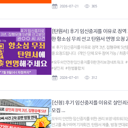
2026-07-21
305
[탄원서] 후기 임신중지를 이유로 징역 
한 항소심 무죄 선고 탄원서 연명 요청 2 .
🚨 후기 임신중지를 이유로 징역 3년, 집행유예 5
을 요청드립니다. (개인·단체 모두 참여 가능 / 최종 마감
#모두의안전한임신중지를위한권리보장네트워크
#살인죄
#헌법불합치
2026-07-01
312
[신청] 후기 임신중지를 이유로 살인죄
모집 ...
모두의 안전한 임신중지를 위한 권리 보장 네트워크는
선고를 촉구하며 기자회견, 탄원서 제출, 방청 연대로 