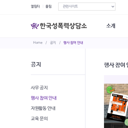
열림터
울림
소개
Home
/
공지
/
행사 참여 안내
한국성폭력상
연혁
조직구성
공지
행사 참여
오시는길
재정현황
정관·규정·약
비전선언문
사무 공지
행사 참여 안내
자원활동 안내
교육 문의