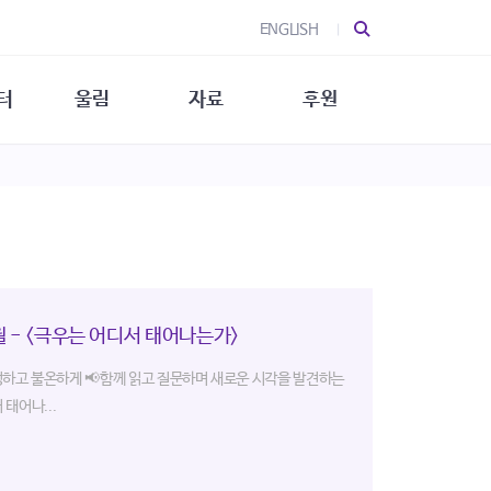
ENGLISH
터
울림
자료
후원
 소개
울림 소개
발간물
후원 안내
 소식
울림 소식
소식지
특별한 후원
뉴스레터
지/소식지
소식지 (new)
상회복
립지원
대/연구
 - <극우는 어디서 태어나는가>
정하고 불온하게 📢함께 읽고 질문하며 새로운 시각을 발견하는
태어나...