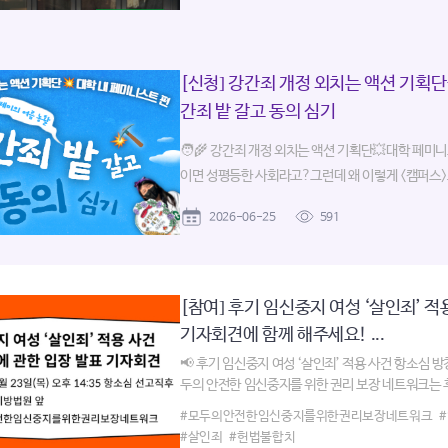
[신청] 강간죄 개정 외치는 액션 기획단
간죄 밭 갈고 동의 심기
🧑‍🌾 강간죄 개정 외치는 액션 기획단💥대학 페미니
이면 성평등한 사회라고?그런데 왜 이렇게 <캠퍼스>.
2026-06-25
591
[참여] 후기 임신중지 여성 ‘살인죄’ 적
기자회견에 함께 해주세요! ...
📢 후기 임신중지 여성 ‘살인죄’ 적용 사건 항소심 방
두의 안전한 임신중지를 위한 권리 보장 네트워크는 후
#모두의안전한임신중지를위한권리보장네트워크
#살인죄
#헌법불합치