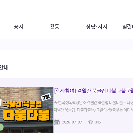
공지
활동
상담·지지
열림
담소
사무 공지
성문화운동
성폭력이란
열림터
행사 참여 안내
법·제도 변화
열림터
성폭력의 개념
자원활동 안내
성폭력 사안대응
성폭력의 대응
공
 안내
교육 문의
연구·교육
성문화와 성폭력
일
회원·상담소 소식
통념 점검하기
자
속
생존자 역량강화
함께 고민하기
연
여성·인권·국제연대
[행사참여] 격월간 북클럽 다불다불 7월
상담 통계
상담지원 안내
📢 한국성폭력상담소 격월간 북클럽 다불다불 - 다
격월간 북클럽, 다불다불!📖 7월의 책<극우는 어디서 
2026-07-07
345