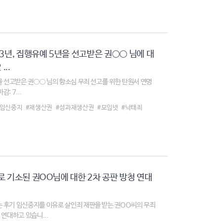
3년, 집행유예 5년을 선고받은 권○○ 님에 대
..
년을 선고받은 권○○ 님의 항소심 무죄 선고를 위한 탄원서 연명
: 7...
#임신중지
#재생산권
#성과재생산권
#모임넷
#낙태죄
로 기소된 권OO님에 대한 2차 공판 방청 연대
 후기 임신중지를 이유로 살인죄 재판을 받는 권OO씨의 무죄
연대하고 있습니...