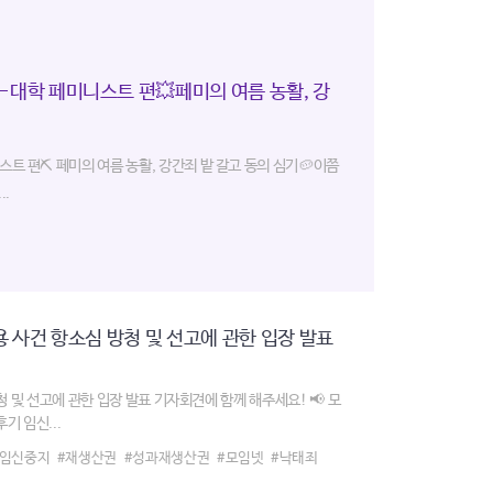
-대학 페미니스트 편💥페미의 여름 농활, 강
스트 편⛏️ 페미의 여름 농활, 강간죄 밭 갈고 동의 심기🥔이쯤
..
용 사건 항소심 방청 및 선고에 관한 입장 발표
청 및 선고에 관한 입장 발표 기자회견에 함께 해주세요! 📢 모
기 임신...
#임신중지
#재생산권
#성과재생산권
#모임넷
#낙태죄