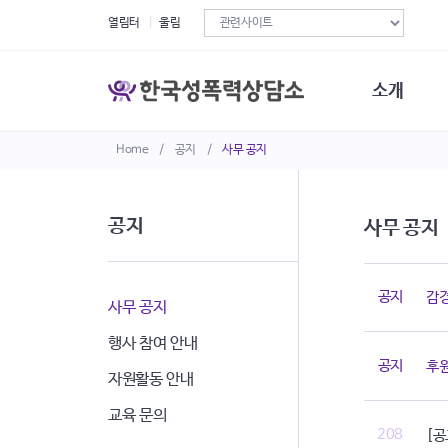
열림터
울림
소개
Home
/
공지
/
사무 공지
한국성폭력상
연혁
조직구성
공지
사무 공지
오시는길
재정현황
정관·규정·약
공지
감경
비전선언문
사무 공지
행사 참여 안내
공지
후
자원활동 안내
교육 문의
208
[공