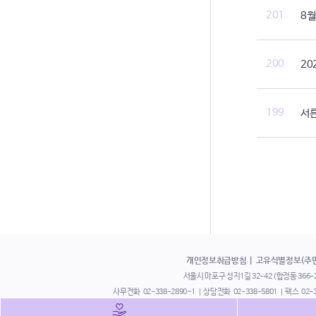
201
8월
200
20
199
서른
개인정보취급방침
고유식별정보(주
서울시 마포구 성지1길 32-42 (합정동 366-24
사무전화
02-338-2890~1
상담전화
02-338-5801
팩스
02-
부설 쉼터 열림터
02-338-3