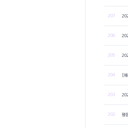
207
20
206
20
205
20
204
[채
203
20
202
평등