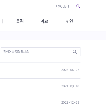
ENGLISH
터
울림
자료
후원
 소개
울림 소개
발간물
후원 안내
 소식
울림 소식
소식지
특별한 후원
뉴스레터
지/소식지
소식지 (new)
상회복
립지원
대/연구
2023-04-27
2021-09-10
2022-12-23