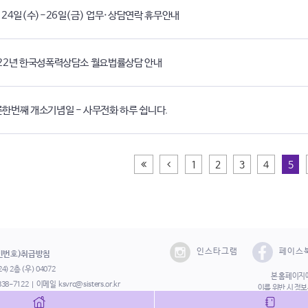
 24일(수)-26일(금) 업무·상담연락 휴무안내
22년 한국성폭력상담소 월요법률상담 안내
한번째 개소기념일 - 사무전화 하루 쉽니다.
처음페이지
이전
1
2
3
4
5
인스타그램
페이스
민번호)취급방침
) 2층 (우) 04072
본 홈페이지에
338-7122
이메일
ksvrc@sisters.or.kr
이를 위반 시 정
Copyright©202
562