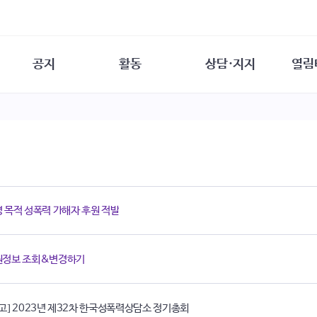
공지
활동
상담·지지
열림
담소
사무 공지
성문화운동
성폭력이란
열림터
행사 참여 안내
법·제도 변화
열림터
성폭력의 개념
자원활동 안내
성폭력 사안대응
성폭력의 대응
공
교육 문의
연구·교육
성문화와 성폭력
일
회원·상담소 소식
통념 점검하기
자
속
생존자 역량강화
함께 고민하기
연
 목적 성폭력 가해자 후원 적발
여성·인권·국제연대
상담 통계
상담지원 안내
원정보 조회&변경하기
고] 2023년 제32차 한국성폭력상담소 정기총회