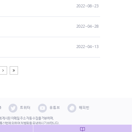
2022-08-23
2022-04-28
2022-04-13
다음
끝페이지
북
트위터
유튜브
해피빈
 게시된 이메일 주소 자동 수집을 거부하며,
보통신법에 의하여 처벌됨을 유념하시기 바랍니다.
2 사단법인 한국성폭력상담소 All Right Reserved.