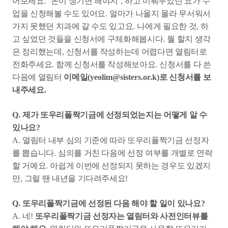
어보세요
. ‘
돈이 생기면 해야지
’,
하고 미뤄두었던 요가 수
업을 신청해볼 수도 있어요
.
얼마가 나올지 몰라 무서워서
가지 못했던 치과에 갈 수도 있고요
.
나에게 필요한 것
,
하
고 싶었던 것들을 신청서에 구체화해봅시다
.
뭘 할지 생각
은 정리했는데
,
신청서를 작성하는데 어렵다면 열림터로
전화주세요
.
함께 신청서를 작성해보아요
.
신청서를 다 쓴
다음에 열림터
이메일
(yeolim@sisters.or.k)
로 신청서를 보
내주세요
.
Q.
제가 또우리폴짝기금에 선정되었는지는 어떻게 알 수
있나요
?
A.
열림터 내부 심의 기준에 따라 또우리폴짝기금 선정자
를 뽑습니다
.
심의를 거친 다음에 선정 여부를 개별로 연락
할 거예요
.
아쉽게 이번에 선정되지 못하는 경우도 있겠지
만
,
그럴 땐 내년을 기다려주세요
!
Q.
또우리폴짝기금에 선정된 다음 해야 할 일이 있나요
?
A.
네
!
또우리폴짝기금 선정자는 열림터와 사전인터뷰를