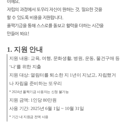
이에요.
자립의 과정에서 또우리 자신이 원하는 것, 필요한 것을
할 수 있도록 비용을 지원합니다.
폴짝기금을 통해 스스로를 돌보고 활력을 더하는 시간을
만들어 봐요!
1.
지원 안내
지원 내용
:
교육
,
여행
,
문화생활
,
병원
,
운동
,
물건구매 등
‘
나
’
를 위한 지출
지원 대상
:
열림터를 퇴소한 지
1
년이 지났고
,
자립했거
나 자립을 준비하는 또우리
* 2024
년 폴짝기금 사용자는 신청 불가능
지원 금액
: 1
인당
80
만원
사용 기간
: 2025
년
6
월
1
일
~ 10
월
31
일
*
기간 내 지원금 전액 사용