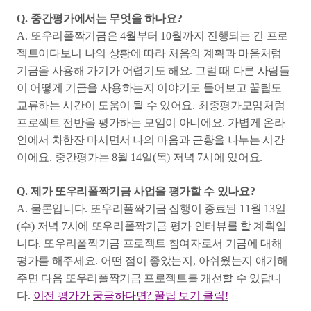
Q.
중간평가에서는 무엇을 하나요
?
A.
또우리폴짝기금은
4
월부터
10
월까지 진행되는 긴 프로
젝트이다보니 나의 상황에 따라 처음의 계획과 마음처럼
기금을 사용해 가기가 어렵기도 해요
.
그럴 때 다른 사람들
이 어떻게 기금을 사용하는지 이야기도 들어보고 꿀팁도
교류하는 시간이 도움이 될 수 있어요
.
최종평가모임처럼
프로젝트 전반을 평가하는 모임이 아니에요
.
가볍게 온라
인에서 차한잔 마시면서 나의 마음과 근황을 나누는 시간
이에요
.
중간평가는
8
월
14
일
(
목
)
저녁
7
시에 있어요
.
Q.
제가 또우리폴짝기금 사업을 평가할 수 있나요
?
A.
물론입니다
.
또우리폴짝기금 집행이 종료된
11
월
13
일
(
수
)
저녁
7
시에 또우리폴짝기금 평가 인터뷰를 할 계획입
니다
.
또우리폴짝기금 프로젝트 참여자로서 기금에 대해
평가를 해주세요
.
어떤 점이 좋았는지
,
아쉬웠는지 얘기해
주면 다음 또우리폴짝기금 프로젝트를 개선할 수 있답니
다
.
이전 평가가 궁금하다면
?
꿀팁 보기 클릭
!