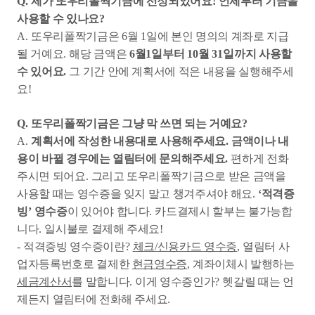
Q.
제가 또우리폴짝기금에 선정되었어요
!
언제부터 기금을
사용할 수 있나요
?
A.
또우리폴짝기금은
6
월
1
일에 본인 명의의 계좌로 지급
될 거예요
.
해당 금액은
6
월
1
일부터
10
월
31
일까지 사용할
수 있어요
.
그 기간 안에 계획서에 적은 내용을 실행해주세
요
!
Q.
또우리폴짝기금은 그냥 막 쓰면 되는 거예요
?
A.
계획서에 작성한 내용대로 사용해주세요
.
금액이나 내
용이 바뀔 경우에는 열림터에 문의해주세요
.
편하게 전화
주시면 되어요
.
그리고 또우리폴짝기금으로 받은 금액을
사용할 때는 영수증을 잊지 말고 챙겨주셔야 해요
.
‘
적격증
빙
’
영수증
이 있어야 합니다
.
카드결제시 할부는 불가능합
니다
.
일시불로 결제해 주세요
!
-
적격증빙 영수증이란
?
체크
/
신용카드 영수증
,
열림터 사
업자등록번호로 결제한
현금영수증
,
계좌이체시 발행하는
세금계산서
를 말합니다
.
이게 영수증인가
?
헷갈릴 때는 언
제든지 열림터에 전화해 주세요
.