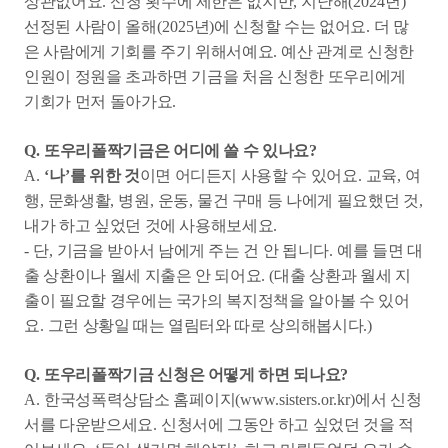
상관없어요
.
신청 횟수에 제한은 없지만
,
지난해
(2024
년
)
선정된 사람이 올해
(2025
년
)
에 신청할 수는 없어요
.
더 많
은 사람에게 기회를 주기 위해서예요
.
예산 관계로 신청한
인원이 정원을 초과하면 기금을 처음 신청한 또우리에게
기회가 먼저 돌아가요
.
Q.
또우리폴짝기금은 어디에 쓸 수 있나요
?
A.
‘
나
’
를 위한 것
이면 어디든지 사용할 수 있어요
.
교육
,
여
행
,
문화생활
,
병원
,
운동
,
물건 구매 등 나에게 필요했던 것
,
내가 하고 싶었던 것에 사용해보세요
.
-
단
,
기금을 받아서 남에게 주는 건 안 됩니다
.
예를 들면 대
출 상환이나 월세 지출은 안 되어요
. (
대출 상환과 월세 지
출이 필요할 경우에는 국가의 복지정책을 알아볼 수 있어
요
.
그런 상황일 때는 열림터와 따로 상의해봅시다
.)
Q.
또우리폴짝기금 신청은 어떻게 하면 되나요
?
A.
한국성폭력상담소 홈페이지
(www.sisters.or.kr)
에서 신청
서를 다운받으세요
.
신청서에 그동안 하고 싶었던 것을 적