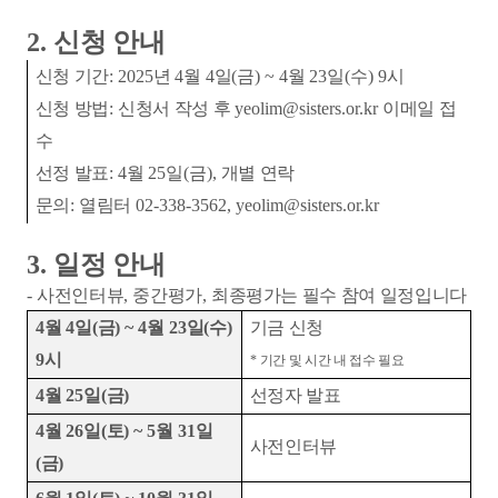
2.
신청 안내
신청 기간
: 2025
년
4
월
4
일
(
금
) ~ 4
월
23
일
(
수
) 9
시
신청 방법
:
신청서 작성 후
yeolim@sisters.or.kr
이메일 접
수
선정 발표
: 4
월
25
일
(
금
),
개별 연락
문의
:
열림터
02-338-3562, yeolim@sisters.or.kr
3.
일정 안내
-
사전인터뷰
,
중간평가
,
최종평가는 필수 참여 일정입니다
4
월
4
일
(
금
) ~ 4
월
23
일
(
수
)
기금 신청
9
시
*
기간 및 시간 내 접수 필요
4
월
25
일
(
금
)
선정자 발표
4
월
26
일
(
토
) ~ 5
월
31
일
사전인터뷰
(
금
)