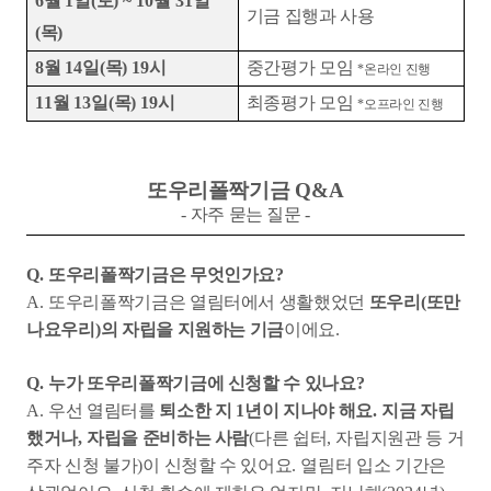
6
월
1
일
(
토
) ~ 10
월
31
일
기금 집행과 사용
(
목
)
8
월
14
일
(
목
) 19
시
중간평가 모임
*
온라인 진행
11
월
13
일
(
목
) 19
시
최종평가 모임
*
오프라인 진행
또우리폴짝기금
Q&A
-
자주 묻는 질문
-
Q.
또우리폴짝기금은 무엇인가요
?
A.
또우리폴짝기금은 열림터에서 생활했었던
또우리
(
또만
나요우리
)
의 자립을 지원하는 기금
이에요
.
Q.
누가 또우리폴짝기금에 신청할 수 있나요
?
A.
우선 열림터를
퇴소한 지
1
년이 지나야 해요
.
지금 자립
했거나
,
자립을 준비하는 사람
(
다른 쉽터
,
자립지원관 등 거
주자 신청 불가
)
이 신청할 수 있어요
.
열림터 입소 기간은