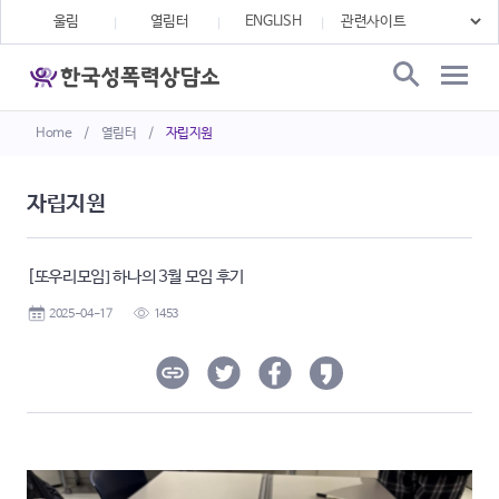
울림
열림터
ENGLISH
Home
/
열림터
/
자립지원
자립지원
[또우리모임] 하나의 3월 모임 후기
2025-04-17
1453