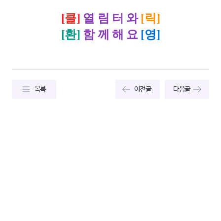
[클]
열 림 터 와
[릭]
[환]
함 께 해 요
[영]
목록
이전글
다음글