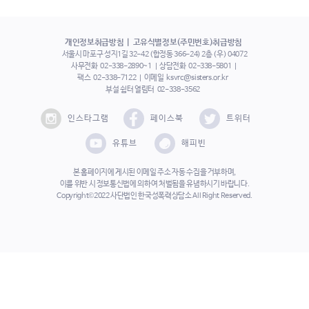
개인정보취급방침
고유식별정보(주민번호)취급방침
서울시 마포구 성지1길 32-42 (합정동 366-24) 2층 (우) 04072
사무전화
02-338-2890~1
상담전화
02-338-5801
팩스
02-338-7122
이메일
ksvrc@sisters.or.kr
부설 쉼터 열림터
02-338-3562
인스타그램
페이스북
트위터
유튜브
해피빈
본 홈페이지에 게시된 이메일 주소 자동 수집을 거부하며,
이를 위반 시 정보통신법에 의하여 처벌됨을 유념하시기 바랍니다.
Copyright©2022 사단법인 한국성폭력상담소 All Right Reserved.