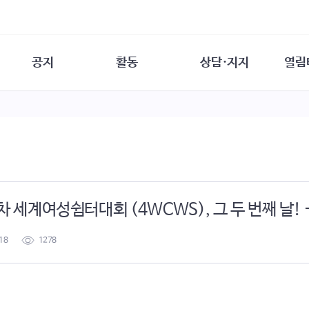
공지
활동
상담·지지
열림
담소
사무 공지
성문화운동
성폭력이란
열림터
행사 참여 안내
법·제도 변화
열림터
성폭력의 개념
자원활동 안내
성폭력 사안대응
성폭력의 대응
공
교육 문의
연구·교육
성문화와 성폭력
일
회원·상담소 소식
통념 점검하기
자
속
생존자 역량강화
함께 고민하기
연
4차 세계여성쉼터대회 (4WCWS), 그 두 번째 날! -
여성·인권·국제연대
상담 통계
상담지원 안내
18
1278