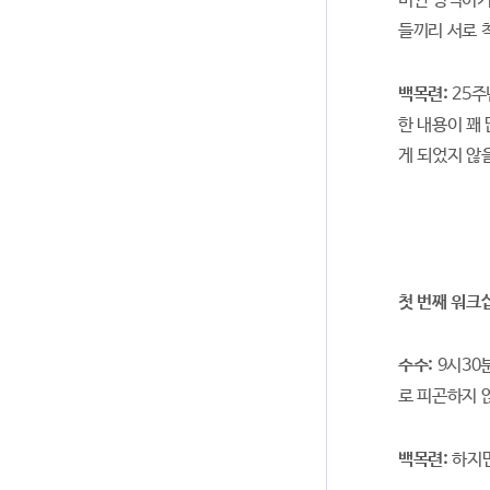
비싼 영역이기
들끼리 서로 
백목련:
25주
한 내용이 꽤
게 되었지 않
첫 번째 워크샵 (
수수:
9시30
로 피곤하지 
백목련:
하지만