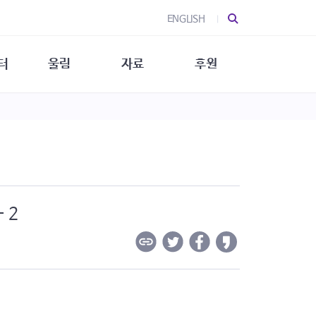
ENGLISH
터
울림
자료
후원
 소개
울림 소개
발간물
후원 안내
 소식
울림 소식
소식지
특별한 후원
뉴스레터
지/소식지
소식지 (new)
상회복
립지원
대/연구
 2