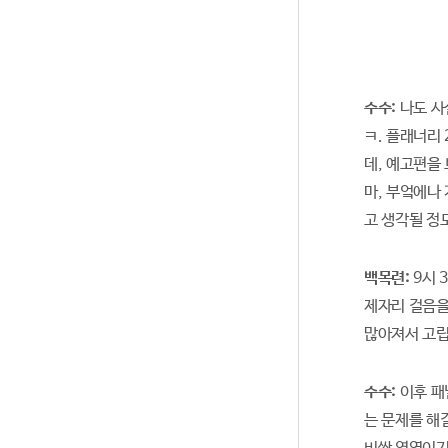
수수:
나도 사
ㅋ. 플래너리
데, 예고편을 
마, 부엌에나
고 생각될 정
백목련:
9시 
제자리 걸음을
많아져서 고립
수수:
이후 패
는 문제를 해