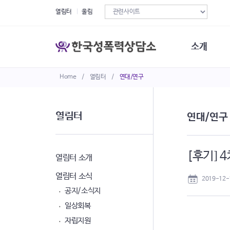
열림터
울림
소개
Home
/
열림터
/
연대/연구
한국성폭력상
연혁
조직구성
열림터
연대/연구
오시는길
재정현황
정관·규정·약
[후기] 
비전선언문
열림터 소개
열림터 소식
2019-12-
공지/소식지
일상회복
자립지원