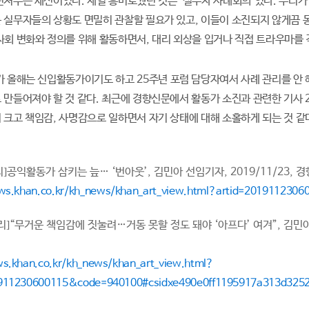
던져주는 세션이었다. 제일 흥미로웠던 것은 ‘실무자 사례회의’였다. 우리가
 실무자들의 상황도 면밀히 관찰할 필요가 있고, 이들이 소진되지 않게끔 
사회 변화와 정의를 위해 활동하면서, 대리 외상을 입거나 직접 트라우마를 
 올해는 신입활동가이기도 하고 25주년 포럼 담당자여서 사례 관리를 안 
 만들어져야 할 것 같다. 최근에 경향신문에서 활동가 소진과 관련한 기사 
 크고 책임감, 사명감으로 일하면서 자기 상태에 대해 소홀하게 되는 것 같
]공익활동가 삼키는 늪… ‘번아웃’, 김민아 선임기자, 2019/11/23, 
ews.khan.co.kr/kh_news/khan_art_view.html?artid=20191123
]“무거운 책임감에 짓눌려…거동 못할 정도 돼야 ‘아프다’ 여겨”, 김민아 
ws.khan.co.kr/kh_news/khan_art_view.html?
1911230600115&code=940100#csidxe490e0ff1195917a313d3252