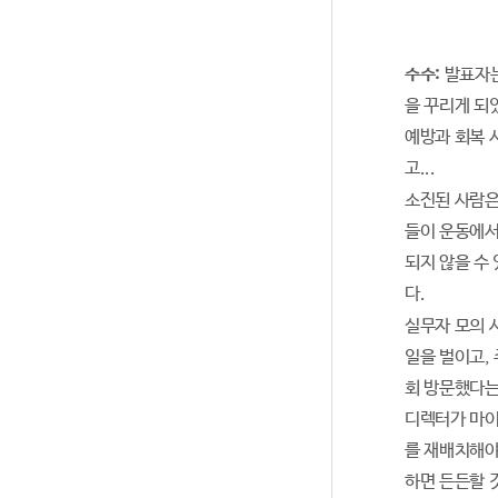
수수:
발표자는
을 꾸리게 되
예방과 회복 
고...
소진된 사람은
들이 운동에서
되지 않을 수
다.
실무자 모의 사
일을 벌이고,
회 방문했다는
디렉터가 마이
를 재배치해야
하면 든든할 