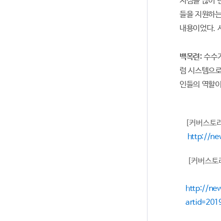
지점을 많이 
들을 지원하는
내용이었다. 
백목련:
수수가
럼 시스템으로
인들의 역할이
[커버스토리
http://n
[커버스토리
http://ne
artid=20