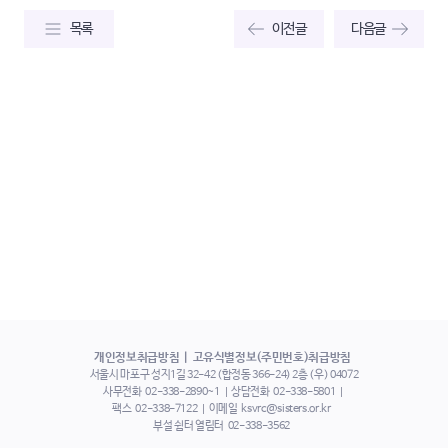
목록
이전글
다음글
개인정보취급방침
고유식별정보(주민번호)취급방침
서울시 마포구 성지1길 32-42 (합정동 366-24) 2층 (우) 04072
사무전화
02-338-2890~1
상담전화
02-338-5801
팩스
02-338-7122
이메일
ksvrc@sisters.or.kr
부설 쉼터 열림터
02-338-3562