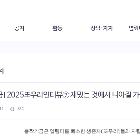
공지
활동
상담·지지
열림
담소
사무 공지
성문화운동
성폭력이란
열림터
행사 참여 안내
법·제도 변화
열림터
성폭력의 개념
자원활동 안내
성폭력 사안대응
성폭력의 대응
공
지
교육 문의
연구·교육
성문화와 성폭력
일
회원·상담소 소식
통념 점검하기
자
속
생존자 역량강화
함께 고민하기
연
금] 2025또우리인터뷰⑦ 재밌는 것에서 나아질 
여성·인권·국제연대
상담 통계
상담지원 안내
11
832
폴짝기금은 열림터를 퇴소한 생존자('또우리')들의 자