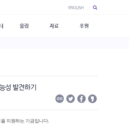
ENGLISH
터
울림
자료
후원
 소개
울림 소개
발간물
후원 안내
 소식
울림 소식
소식지
특별한 후원
뉴스레터
지/소식지
소식지 (new)
상회복
립지원
대/연구
가능성 발견하기
립을 지원하는 기금입니다.