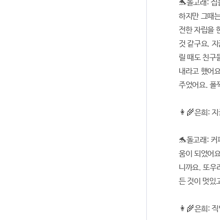
🐬돌고래: 
하지만 그때는
전한 자립을 
것 같구요. 
릴 때도 친구
내라고 했어요
주었어요. 폴
👩‍🌾은희:
🐬돌고래: 
움이 되었어요
니까요. 또우
든 것이 멋있
👩‍🌾은희: