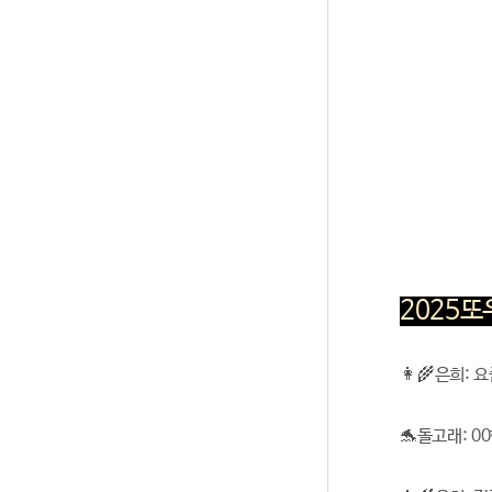
2025
👩‍🌾은희:
🐬돌고래: 0