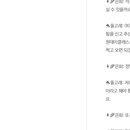
👩‍🌾은희
실 수 있을까
🐬돌고래: 
힐을 신고 추
원데이클래스 
찍고 오면 되
👩‍🌾은희
🐬돌고래: 
이라고 해야 
요.
👩‍🌾은희