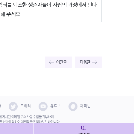
 열림터를 퇴소한 생존자들이 자립의 과정에서 만나
께해 주세요
이전글
다음글
북
트위터
유튜브
해피빈
 게시된 이메일 주소 자동 수집을 거부하며,
보통신법에 의하여 처벌됨을 유념하시기 바랍니다.
2 사단법인 한국성폭력상담소 All Right Reserved.