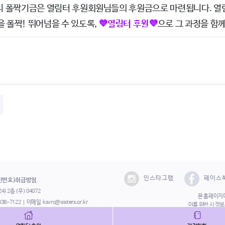
♀️또우리 폴짝기금은 열림터 후원회원님들의 후원금으로 마련됩니다.
을 폴
짝! 뛰어넘을 수 있도록,
💜열림터 후원💜
으로 그 과정을 함
인스타그램
페이스
민번호)취급방침
) 2층 (우) 04072
본 홈페이지에
338-7122
이메일
ksvrc@sisters.or.kr
이를 위반 시 정
Copyright©202
562