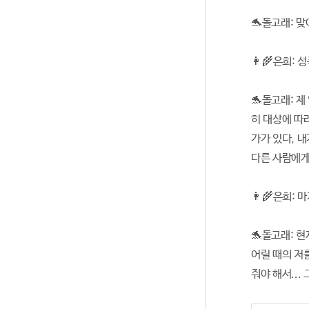
🐬돌고래: 
👩‍🌾은희
🐬돌고래: 
히 대상에 따
가가 있다, 
다른 사람에게
👩‍🌾은희
🐬돌고래: 
어릴 때의 저
줘야 해서..