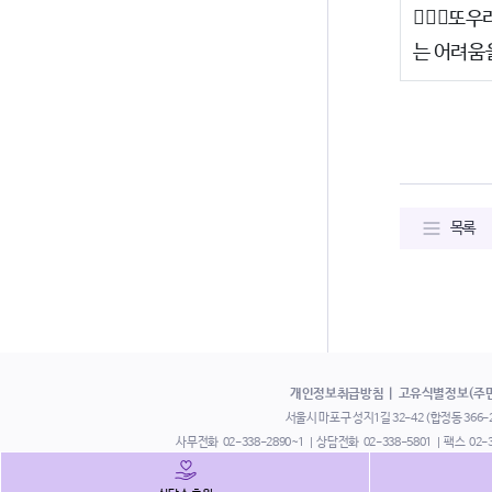
🏃🏻‍
는 어려움
목록
개인정보취급방침
고유식별정보(주
서울시 마포구 성지1길 32-42 (합정동 366-24
사무전화
02-338-2890~1
상담전화
02-338-5801
팩스
02-
부설 쉼터 열림터
02-338-3