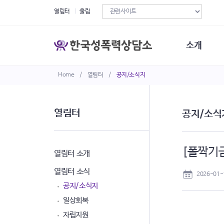
열림터
울림
소개
Home
/
열림터
/
공지/소식지
한국성폭력상
연혁
조직구성
열림터
공지/소식
오시는길
재정현황
정관·규정·약
[폴짝기
비전선언문
열림터 소개
열림터 소식
2026-01-
공지/소식지
일상회복
자립지원