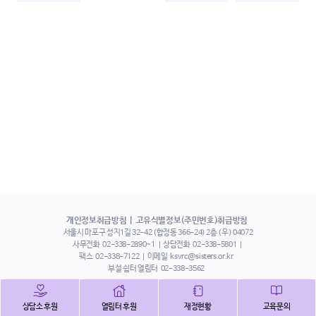
개인정보취급방침
고유식별정보(주민번호)취급방침
서울시 마포구 성지1길 32-42 (합정동 366-24) 2층 (우) 04072
사무전화
02-338-2890~1
상담전화
02-338-5801
팩스
02-338-7122
이메일
ksvrc@sisters.or.kr
부설 쉼터 열림터
02-338-3562
인스타그램
페이스북
트위터
상담소 후원
열림터 후원
재정현황
교육문의