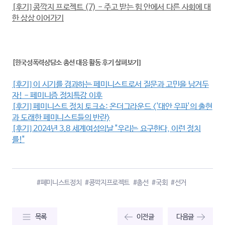
[후기] 콩깍지 프로젝트 (7) - 주고 받는 힘 안에서 다른 사회에 대
한 상상 이어가기
[한국성폭력상담소 총선 대응 활동 후기 살펴보기]
[후기] 이 시기를 경과하는 페미니스트로서 질문과 고민을 남겨두
자! - 페미니즘 정치특강 이후
[후기] 페미니스트 정치 토크쇼: 온더그라운드 <'대안 우파'의 출현
과 도래한 페미니스트들의 반란>
[후기] 2024년 3.8 세계여성의날 "우리는 요구한다, 이런 정치
를!"
#페미니스트정치
#콩깍지프로젝트
#총선
#국회
#선거
목록
이전글
다음글