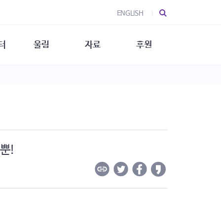
ENGLISH
터
울림
자료
후원
 소개
울림 소개
발간물
후원 안내
 소식
울림 소식
소식지
특별한 후원
뉴스레터
지/소식지
소식지 (new)
상회복
립지원
대/연구
뿐!