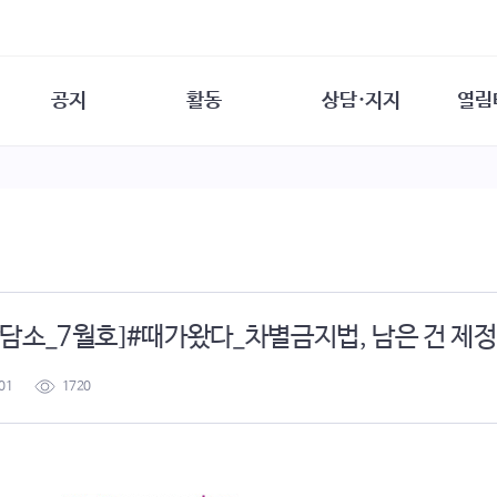
공지
활동
상담·지지
열림
담소
사무 공지
성문화운동
성폭력이란
열림터
행사 참여 안내
법·제도 변화
열림터
성폭력의 개념
자원활동 안내
성폭력 사안대응
성폭력의 대응
공
교육 문의
연구·교육
성문화와 성폭력
일
회원·상담소 소식
통념 점검하기
자
속
생존자 역량강화
함께 고민하기
연
담소_7월호]#때가왔다_차별금지법, 남은 건 제정
여성·인권·국제연대
상담 통계
상담지원 안내
01
1720