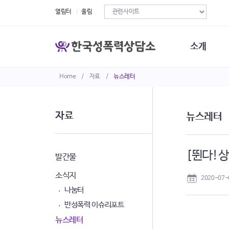
열림터
울림
소개
Home
/
자료
/
뉴스레터
한국성폭력상
연혁
조직구성
자료
뉴스레터
오시는길
재정현황
정관·규정·약
[뛴다!상
비전선언문
발간물
소식지
2020-07-
나눔터
반성폭력 이슈리포트
뉴스레터