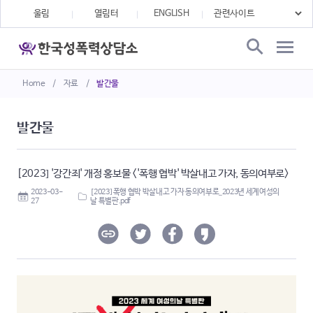
울림
열림터
ENGLISH
Home
/
자료
/
발간물
발간물
[2023] '강간죄' 개정 홍보물 <'폭행 협박' 박살내고 가자, 동의여부로>
2023-03-
[2023] 폭행 협박 박살내고 가자 동의여부로_2023년 세계여성의
27
날 특별판.pdf