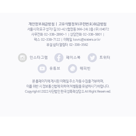
개인정보취급방침
고유식별정보(주민번호)취급방침
서울시 마포구 성지1길 32-42 (합정동 366-24) 2층 (우) 04072
사무전화
02-338-2890~1
상담전화
02-338-5801
팩스
02-338-7122
이메일
ksvrc@sisters.or.kr
부설 쉼터 열림터
02-338-3562
인스타그램
페이스북
트위터
유튜브
해피빈
본 홈페이지에 게시된 이메일 주소 자동 수집을 거부하며,
이를 위반 시 정보통신법에 의하여 처벌됨을 유념하시기 바랍니다.
Copyright©2022 사단법인 한국성폭력상담소 All Right Reserved.