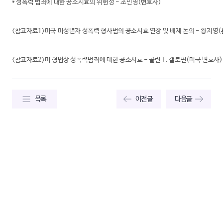
* 성폭력 범죄에 대한 공소시효의 위헌성 - 조민영(변호사)
<참고자료1>미국 미성년자 성폭력 형사범의 공소시효 연장 및 배제 논의 - 황지영
<참고자료2>미 형법상 성폭력범죄에 대한 공소시효 - 콜린 T. 갤로핀(미국 변호사)
목록
이전글
다음글