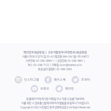
개인정보취급방침
고유식별정보(주민번호)취급방침
서울시 마포구 성지1길 32-42 (합정동 366-24) 2층 (우) 04072
사무전화
02-338-2890~1
상담전화
02-338-5801
팩스
02-338-7122
이메일
ksvrc@sisters.or.kr
부설 쉼터 열림터
02-338-3562
인스타그램
페이스북
트위터
유튜브
해피빈
본 홈페이지에 게시된 이메일 주소 자동 수집을 거부하며,
이를 위반 시 정보통신법에 의하여 처벌됨을 유념하시기 바랍니다.
Copyright©2022 사단법인 한국성폭력상담소 All Right Reserved.