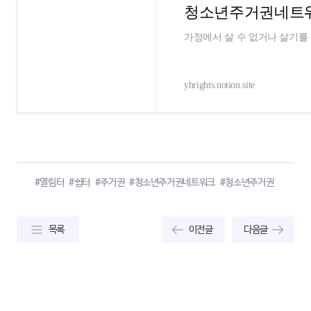
청소년주거권네트
가정에서 살 수 없거나 살기를
yhrights.notion.site
#열림터
#쉼터
#주거권
#청소년주거권네트워크
#청소년주거권
목록
이전글
다음글