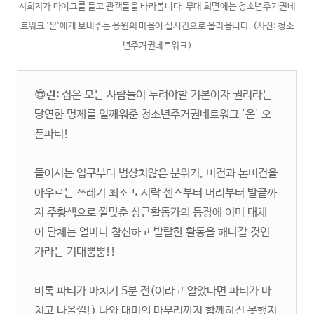
사회자가 마이크를 들고 관객들을 바라봅니다. 무대 화면에는 청소년주거권네
트워크 '온'에게 보내주는 응원의 마음이 실시간으로 올라옵니다. (사진: 청소
년주거권네트워크)
😎
란:
집은 모든 사람들이 누려야할 기본이자 권리라는
당연한 명제를 일깨워준 청소년주거권네트워크 '온' 오
픈파티!
들어서는 입구부터 범상치않은 분위기, 비건과 논비건을
아우르는 쓰레기 최소 도시락 센스부터 머리부터 발끝까
지 주황색으로 깔맞춘 상근활동가의 등장에 이미 대체
이 단체는 얼마나 참신하고 발랄한 활동을 해나갈 것인
가라는 기대뿜뿜!!
비록 파티가 마치기 5분 전(이라고 알았다면 파티가 마
치고 나올껄!) 나와 대미의 마무리까지 함께하진 못했지