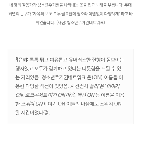
네 명의 활동가가 청소년주거권을 나타내는 옷을 입고 노래를 부릅니다. 무대
화면의 문구가 "자유와 보호 모두 필요한데 혐오와 차별없이 다양하게" 라고 바
뀌었습니다. (사진: 청소년주거권네트워크)
🎙️
은희:
톡톡 튀고 여유롭고 유머러스한 진행이 돋보이는
행사였고 모두가 함께하고 있다는 따뜻함을 느낄 수 있
는 자리였음. 청소년주거권네트워크 온(ON) 이름을 이
용한 다양한 섹션이 있었음. 사전전시
들려'온' 이야기
ON
,
토크콘서트 여기 ON 마음
,
액션 ON
등 이름을 이용
한
스위치 ON
이 여기 ON 이들의 마음에도 스위치 ON
한 시간이었다😉.