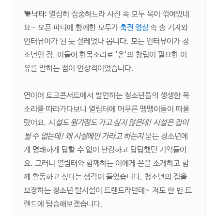
🐫
낙타:
열심히 집중하느라 사진 속 모두 목이 꺾여있네
요~ 오픈 파티에 함께한 모두가
축전 영상
속 송 기자와
인터뷰이가 된 듯 설레었나 봅니다. 모든 인터뷰이가 청
소년인 점, 이들이 한목소리로 '온'의 창립이 필요한 이
유를 말하는 점이 인상적이었습니다.
연이어 토크콘서트에서 발언하는 청소년들의 생생한 목
소리를 따라가다보니 열림터에 머무른 땡땡이들이 떠올
랐어요. 시
설도 원가정도 가고 싶지 않은데! 시설은 집이
될 수 없는데! 왜 시설에만 가라고 하는지
묻는 청소년에
게 명쾌하게 답할 수 없어 난감하고 답답했던 기억들이
요. 그러니 열림터와 함께하는 이에게 온을 소개하고 함
께 활동하고 싶다는 생각이 들었습니다. 청소년의 집을
보장하는 청소년 탈시설이 트렌드라던데~ 저도 한 번 트
렌드에 탑승해보겠습니다.