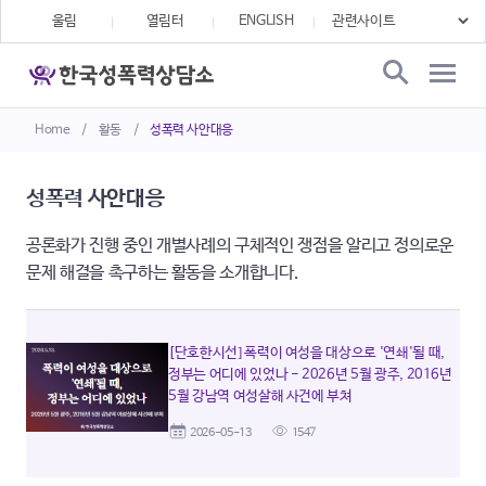
울림
열림터
ENGLISH
Home
/
활동
/
성폭력 사안대응
성폭력 사안대응
공론화가 진행 중인 개별사례의 구체적인 쟁점을 알리고 정의로운
문제 해결을 촉구하는 활동을 소개합니다.
[단호한시선] 폭력이 여성을 대상으로 '연쇄'될 때,
정부는 어디에 있었나 - 2026년 5월 광주, 2016년
5월 강남역 여성살해 사건에 부쳐
2026-05-13
1547