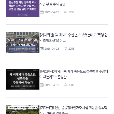
사건 부실 수사 규명 ...
2026-04-23
5950
[기자회견] ‘피해자가 수십 번 거부했는데도 ‘폭행∙협
박 최협의설’을 이 ...
2026-04-23
2055
[단호한시선] 왜 피해자가 죽음으로 성폭력을 주장해
야 하는가? - 준강간 ...
2026-04-10
3500
[기자회견] 인천 중증장애인거주시설 색동원 성폭력
사건 가해자 엄벌촉구 ...