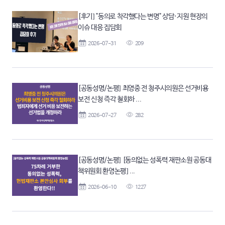
[후기] "동의로 착각했다는 변명" 상담·지원 현장의
이슈 대응 집담회
2026-07-31
209
[공동성명/논평] 최영중 전 청주시의원은 선거비용
보전 신청 즉각 철회하 ...
2026-07-27
282
[공동성명/논평] [동의없는 성폭력 재판소원 공동대
책위원회 환영논평] ...
2026-06-10
1227