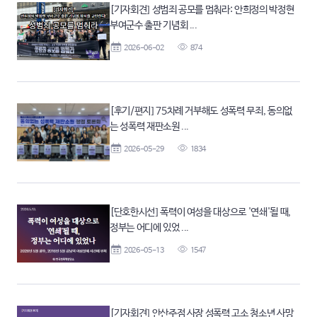
[기자회견] 성범죄 공모를 멈춰라: 안희정의 박정현
부여군수 출판 기념회 ...
2026-06-02
874
[후기/편지] 75차례 거부해도 성폭력 무죄, 동의없
는 성폭력 재판소원 ...
2026-05-29
1834
[단호한시선] 폭력이 여성을 대상으로 '연쇄'될 때,
정부는 어디에 있었 ...
2026-05-13
1547
[기자회견] 안산주점 사장 성폭력 고소 청소년 사망