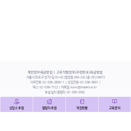
개인정보취급방침
고유식별정보(주민번호)취급방침
서울시 마포구 성지1길 32-42 (합정동 366-24) 2층 (우) 04072
사무전화
02-338-2890~1
상담전화
02-338-5801
팩스
02-338-7122
이메일
ksvrc@sisters.or.kr
부설 쉼터 열림터
02-338-3562
인스타그램
페이스북
트위터
상담소 후원
열림터 후원
재정현황
교육문의
유튜브
해피빈
본 홈페이지에 게시된 이메일 주소 자동 수집을 거부하며,