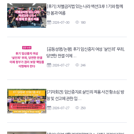
[후기] 차별금지법 있는 나라 액션크루 1기와 함께
한 봄과 여름
2026-07-30
180
[공동성명/논평] 후기 임신중지 여성 ‘살인죄’ 무죄,
당연한 판결 이제 ...
2026-07-27
246
[기자회견] 임신중지로 살인죄 적용 사건 항소심 방
청 및 선고에 관한 입 ...
2026-07-27
250