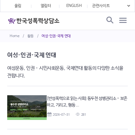
울림
열림터
ENGLISH
Home
/
활동
/
여성·인권·국제 연대
여성·인권·국제 연대
여성운동, 인권・시민사회운동, 국제연대 활동의 다양한 소식을
전합니다.
[반성폭력으로 읽는 사회] 동두천 성병관리소 - 보존
하고, 기리고, 행동 ...
2026-07-31
281