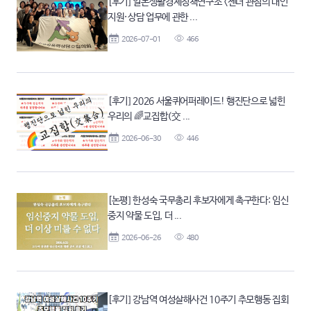
[후기] 일본생활경제정책연구소 <젠더 관점의 대인
지원·상담 업무에 관한 ...
2026-07-01
466
[후기] 2026 서울퀴어퍼레이드! 행진단으로 넓힌
우리의 🌈교집합(交 ...
2026-06-30
446
[논평] 한성숙 국무총리 후보자에게 촉구한다: 임신
중지 약물 도입, 더 ...
2026-06-26
480
[후기] 강남역 여성살해사건 10주기 추모행동 집회