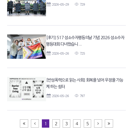
2026-05-29
729
[후기] 517 성소수자평등의날 기념 2026 성소수자
평등대회 다녀왔습니 ...
2026-05-26
725
[반성폭력으로 읽는 사회] 회복을 넘어 우정을 가능
케 하는 쉼터
2026-05-26
797
처음페이지
이전
다음
끝페이지
1
2
3
4
5