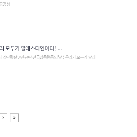
#공공성
리 모두가 팔레스타인이다! ...
자 집단학살 2년 규탄 전국집중행동의 날 < 우리가 모두가 팔레
.
다음
끝페이지