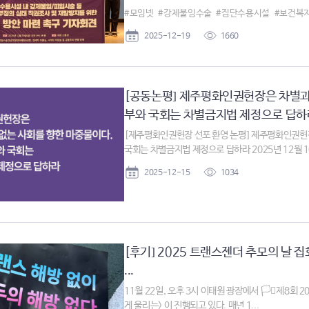
#모임넷
#강제불임수술
#집단수용시설
#보건복
2025-12-19
1660
[공동논평] 제주평화인권헌장은 차별과 
부와 국회는 차별금지법 제정으로 답하라 
[제주평화인권헌장 선포 환영 논평] 제주평화인권헌장
국회는 차별금지법 제정으로 답하라 2025년 12월 10
2025-12-15
1034
[후기] 2025 트랜스젠더 추모의 날 집
...
11월 22일, 오후 3시 이태원 광장에서 🏳️‍⚧제8회
게 울리는> 이 진행되고 있다. 매년 1...