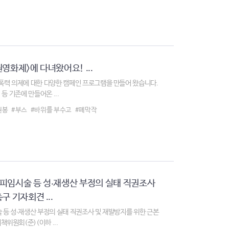
영화제>에 다녀왔어요! ...
력 의제에 대한 다양한 캠페인 프로그램을 만들어 왔습니다.
등 기존에 만들어온 ...
원봉
#부스
#바위를 부수고
#폐막작
피임시술 등 성‧재생산 부정의 실태 직권조사
 기자회견 ...
 등 성‧재생산 부정의 실태 직권조사 및 재발방지를 위한 근본
위원회(준)(이하 ...