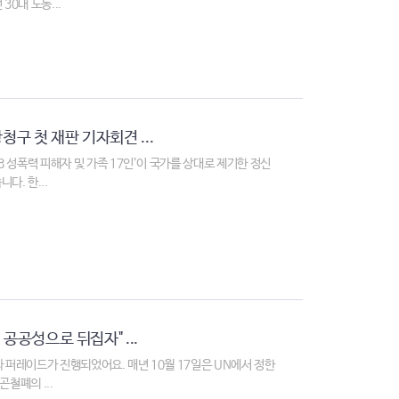
30대 노동...
청구 첫 재판 기자회견 ...
18 성폭력 피해자 및 가족 17인’이 국가를 상대로 제기한 정신
. 한...
공공성으로 뒤집자" ...
와 퍼레이드가 진행되었어요. 매년 10월 17일은 UN에서 정한
철폐의 ...