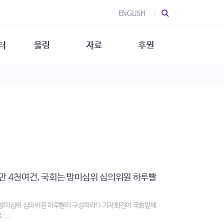
ENGLISH
터
울림
자료
후원
 소개
울림 소개
발간물
후원 안내
 소식
울림 소식
소식지
특별한 후원
뉴스레터
지/소식지
소식지 (new)
상회복
립지원
대/연구
1만 4천여건, 국회는 방미심위 심의위원 하루빨
는 방미심위 심의위원 하루빨리 구성하라!> 기자회견이 국회앞에
...