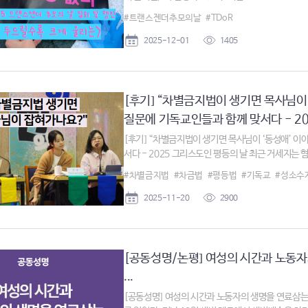
#트랜스젠더추모의날
#TDoR
2025-12-01
1405
[후기] “차별금지법이 생기면 목사님이
질문에 기독교인들과 함께 맞서다 - 202
[후기] “차별금지법이 생기면 목사님이 ‘동성애’ 이
서다 - 2025 그리스도인 평등의 날 최근 거세지는 혐
#차별금지법
#차금법
#평등법
#기독교
#성소수
2025-11-20
2900
[공동성명/논평] 여성의 시간과 노동
...
[공동성명] 여성의 시간과 노동자의 생명을 연료삼는 