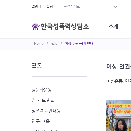
열림터
울림
소개
Home
/
활동
/
여성·인권·국제 연대
한국성폭력상
연혁
조직구성
활동
여성·인권
오시는길
재정현황
여성운동, 인
정관·규정·약
비전선언문
성문화운동
법·제도 변화
성폭력 사안대응
연구·교육