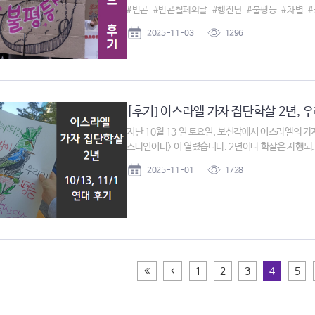
#빈곤
#빈곤철폐의날
#행진단
#불평등
#차별
2025-11-03
1296
[후기] 이스라엘 가자 집단학살 2년, 우
지난 10월 13 일 토요일, 보신각에서 이스라엘의 가
스타인이다> 이 열렸습니다. 2년이나 학살은 자행되..
2025-11-01
1728
처음페이지
이전
1
2
3
4
5