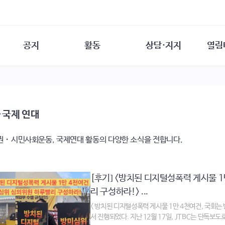
공지
활동
상담·지지
열림
담소
사무 공지
성문화운동
성폭력이란
열림터
행사 참여 안내
법·제도 변화
열림터
성폭력의 개념
자원활동 안내
성폭력 사안대응
성폭력의 대응
공
·국제 연대
교육 문의
연구·교육
성문화와 성폭력
일
회원·상담소 소식
통념 점검하기
자
권・시민사회운동, 국제연대 활동의 다양한 소식을 전합니다.
속
생존자 역량강화
함께 고민하기
연
여성·인권·국제연대
상담 통계
상담지원 안내
[후기] <방치된 디지털성폭력 게시물 
리 구성하라!> ...
< 방치된 디지털성폭력 게시물 1만 4천여건, 국회
서 진행되었다. 지난 12월 17일, JTBC는 단독보도로 '