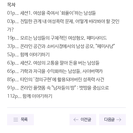
목차
01p... 세션1. 여성을 죽여서 '화풀이'하는 남성들
03p... 친밀한 관계 내 여성폭력 문제, 어떻게 바라봐야 할 것인
가?
19p... 모르는 남성들의 구체적인 여성혐오, 페미사이드
37p... 온라인 공간과 소비시장에서의 남성 공모, "페미사냥"
52p... 함께 이야기하기
63p... 세션2. 여성의 고통을 팔아 돈을 버는 남성들
65p... 가학과 자극을 수익화하는 남성들, 사이버렉카
85p... 타인의 '정의구현'에 활용되어버린 성폭력 사건
91p... 온라인 플랫폼 속 "남자들의 방" : 벗방을 중심으로
112p... 함께 이야기하기
목록
이전글
다음글