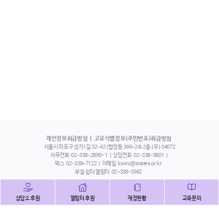
개인정보취급방침
고유식별정보(주민번호)취급방침
서울시 마포구 성지1길 32-42 (합정동 366-24) 2층 (우) 04072
사무전화
02-338-2890~1
상담전화
02-338-5801
팩스
02-338-7122
이메일
ksvrc@sisters.or.kr
부설 쉼터 열림터
02-338-3562
인스타그램
페이스북
트위터
상담소 후원
열림터 후원
재정현황
교육문의
유튜브
해피빈