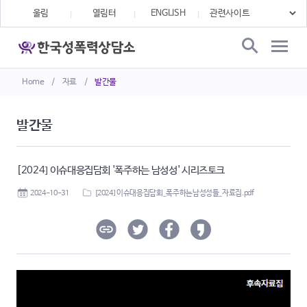
울림
열림터
ENGLISH
Home
/
자료
/
발간물
발간물
[2024] 이슈대응집담회 '폭주하는 남성성' 시리즈토크
2024-10-31
[2024] 이슈대응집담회_폭주하는남성성들_자료집.pdf